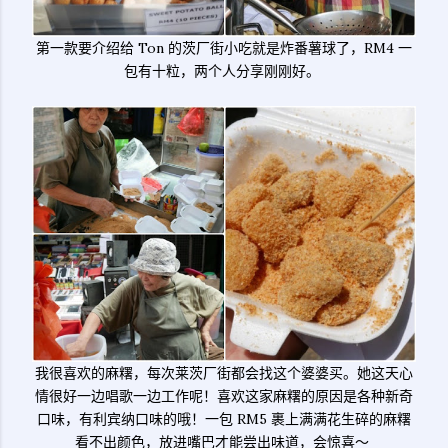
第一款要介绍给 Ton 的茨厂街小吃就是炸番薯球了，RM4 一
包有十粒，两个人分享刚刚好。
我很喜欢的麻糬，每次莱茨厂街都会找这个婆婆买。她这天心
情很好一边唱歌一边工作呢！喜欢这家麻糬的原因是各种新奇
口味，有利宾纳口味的哦！一包 RM5 裹上满满花生碎的麻糬
看不出颜色，放进嘴巴才能尝出味道，会惊喜～