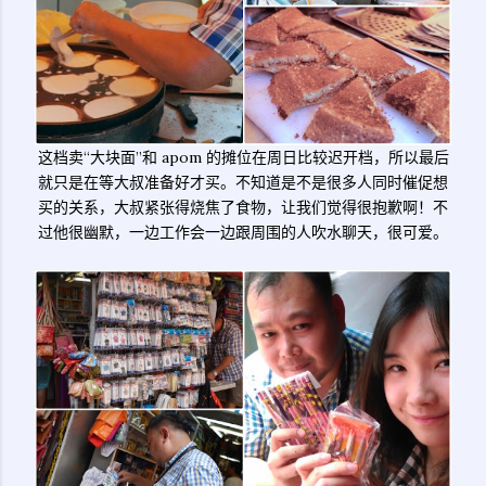
这档卖“大块面”和 apom 的摊位在周日比较迟开档，所以最后
就只是在等大叔准备好才买。不知道是不是很多人同时催促想
买的关系，大叔紧张得烧焦了食物，让我们觉得很抱歉啊！不
过他很幽默，一边工作会一边跟周围的人吹水聊天，很可爱。