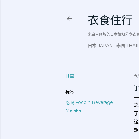
衣食住行
来自吉隆坡的日本媳妇分享衣食住行吃
日本 JAPAN
泰国 THAI
共享
五月
T
标签
吃喝 Food n Beverage
之
Melaka
了
这
想