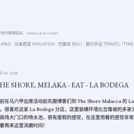
跳至主要内容
喝玩乐。 www.j-e-a-n.com
LAND
马来西亚 MALAYSIA
巴厘岛 BALI
旅行手记 TRAVEL ITIN
 04, 2015
HE SHORE, MELAKA - EAT - LA BODEGA
前在马六甲出席活动前先跟博客们到 The Shore Malacca 的 L
。很喜欢这家 La Bodega 分店，店里装横环境比吉隆坡的
商场大门口的喷水池，很有度假的感觉，在这里用餐的感觉非常
要再来这里消磨时间！