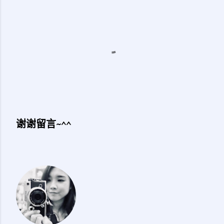
谢谢留言~^^
发
表
评
论