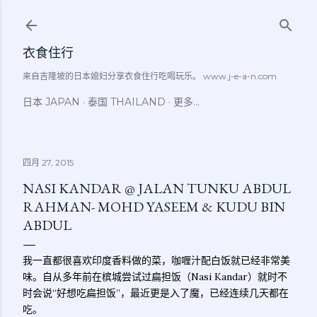
跳至主要内容
衣食住行
来自吉隆坡的日本媳妇分享衣食住行吃喝玩乐。 www.j-e-a-n.com
日本 JAPAN
泰国 THAILAND
更多…
四月 27, 2015
NASI KANDAR @ JALAN TUNKU ABDUL
RAHMAN- MOHD YASEEM & KUDU BIN
ABDUL
我一直都很喜欢印度香料做的菜，咖喱汁配白饭就已经非常美
味。自从多年前在槟城尝试过扁担饭（Nasi Kandar）就时不
时会说“好想吃扁担饭”，最近更是入了魔，已经连续几天都在
吃。