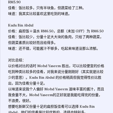
RM5.90
佳肴：饭比较多，只有半块鱼，但蔬菜给了三种。
味道：我其实比较喜欢这里吃到的味道。
Kudu Bin Abdul
价格：扁担饭＋温水 RM6.50，总额（未加 GST）为 RM6.50
佳肴：饭比较少，分量十足大大块的鱼肉，只给了两种蔬菜，
但蔬菜素质比较好而且给得多。
味道：还不错，可能酱汁不够多，吃起来味道没那么浓郁。
对比总结：
以价格对比的话时 Mohd Yaseem 胜出，可以比较便宜的价格
吃到种类比较多的佳肴，对我来说分量刚刚好（其实就是比较
少的意思）。Kudu Bin Abdul 的价格稍高但我觉得性价比胜
出，因为佳肴分量十足。
以味道来说我个人偏好 Mohd Yaseem 滋味丰富的酱汁，而且
我食量不大，Mohd Yaseem的正好就是我能吃得完的份量，
不浪费，很好。
想要吃新鲜又份量十足的扁担饭佳肴可以选择 Kudu Bin
Abdul，他们的佳肴是比较优胜的，选择也特别多。