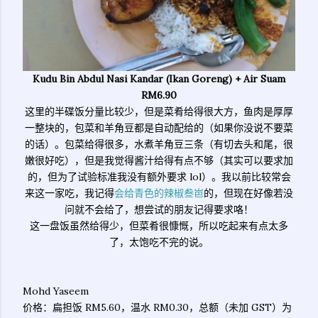
Kudu Bin Abdul Nasi Kandar (Ikan Goreng) + Air Suam
RM6.90
这里的半碟饭分量比较少，但是菜肴给得很大方，鱼肉是厚厚
一整块的，包菜和羊角豆都是自动配给的（如果你没说不要菜
的话）。包菜给得很多，水煮羊角豆三条（有切去头和尾，很
嫩很好吃），但是我觉得酱汁给得有点不够（其实可以要求加
的，但为了试验标准我没有额外要求 lol）。我以前比较常会
来这一家吃，我记得
会给青色的辣椒叁岜
的，但现在好像若没
问就不会给了，想尝试的朋友记得要求咯！
这一盘饭虽然给得少，但菜肴很慷慨，所以吃起来有点太多
了，太饱吃不完的说。
Mohd Yaseem
价格：扁担饭 RM5.60，温水 RM0.30，总额（未加 GST）为