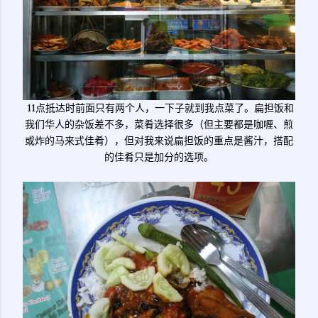
11点抵达时前面只有两个人，一下子就到我点菜了。扁担饭和
我们华人的杂饭差不多，菜肴选择很多（但主要都是咖喱、煎
或炸的马来式佳肴），但对我来说扁担饭的重点是酱汁，搭配
的佳肴只是加分的选项。