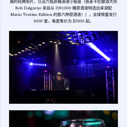
摄的经典照片，以及六瓶原桶酒液小瓶装（由麦卡伦酿酒大师
Bob Dalgarno 亲自从 200,000 桶原酒液特选出来调配
Mario Testino Edition 的那六种原酒液！），全球限量发行
1000 套，每套售价为 $3500 起。