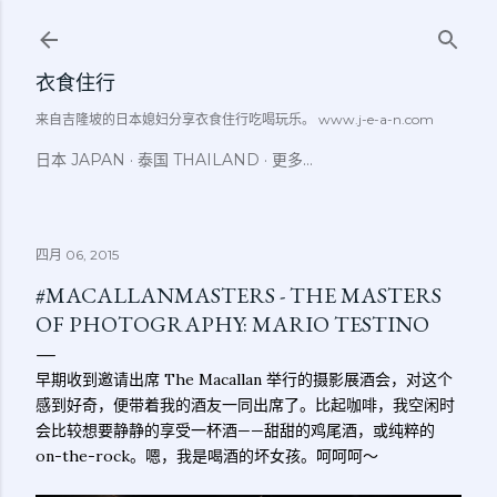
跳至主要内容
衣食住行
来自吉隆坡的日本媳妇分享衣食住行吃喝玩乐。 www.j-e-a-n.com
日本 JAPAN
泰国 THAILAND
更多…
四月 06, 2015
#MACALLANMASTERS - THE MASTERS
OF PHOTOGRAPHY: MARIO TESTINO
早期收到邀请出席 The Macallan 举行的摄影展酒会，对这个
感到好奇，便带着我的酒友一同出席了。比起咖啡，我空闲时
会比较想要静静的享受一杯酒——甜甜的鸡尾酒，或纯粹的
on-the-rock。嗯，我是喝酒的坏女孩。呵呵呵～