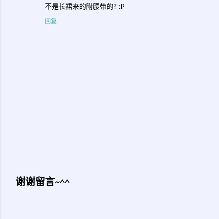
不是长裙来的附腰带的? :P
回复
谢谢留言~^^
发
表