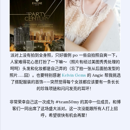
派对上没有拍到全身照，只好循例 po 一些自拍照自爽一下，
人家难得花心思打扮了一下嘛～（照片有经过美图秀秀处理的
呵呵）头发和化妆都是自己弄的（忘了拍一张从后面拍发型的
照片……囧）。也要特别感谢
Kelvin Gems
的 Angie 帮我挑选
了搭配服装的首饰——突然觉得每个女孩都应该要有一条长长
的珍珠项链和闪闪发亮的耳环！
非常荣幸自己这一次成为 #team50my 的其中一位成员，和博
客们一同出席了这场盛大派对。这一次没能跟所有人打上招
呼，希望很快有机会再聚！