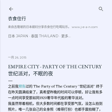
跳至主要内容
衣食住行
来自吉隆坡的日本媳妇分享衣食住行吃喝玩乐。 www.j-e-a-n.com
日本 JAPAN
泰国 THAILAND
更多…
一月 26, 2015
EMPIRE CITY - PARTY OF THE CENTURY
世纪派对，不眠的夜
之前我
预告
过的 The Party of The Century “世纪派对” 终于
在昨天圆满结束了，真希望昨晚的时间可以停顿，好让我有多
一点时间享受那如同1920奢华年代般的奢华派对。
我虽然带着相机，但大多数时间都在享受那气氛，没怎么拍到
照片，唯一几张自己的全身照（难得打扮）也都手震拍糊了，