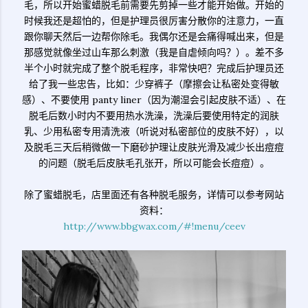
毛，所以开始蜜蜡脱毛前需要先剪掉一些才能开始做。开始的
时候我还是超怕的，但是护理员很厉害分散你的注意力，一直
跟你聊天然后一边帮你除毛。我偶尔还是会痛得喊出来，但是
那感觉就像坐过山车那么刺激（我是自虐倾向吗？）。差不多
半个小时就完成了整个脱毛程序，非常快吧？完成后护理员还
给了我一些忠告，比如：少穿裤子（摩擦会让私密处变得敏
感）、不要使用 panty liner（因为潮湿会引起皮肤不适）、在
脱毛后数小时内不要用热水洗澡，洗澡后要使用特定的润肤
乳、少用私密专用清洗液（听说对私密部位的皮肤不好），以
及脱毛三天后稍微做一下磨砂护理让皮肤光滑及减少长出痘痘
的问题（脱毛后皮肤毛孔张开，所以可能会长痘痘）。
除了蜜蜡脱毛，店里面还有各种脱毛服务，详情可以参考网站
资料：
http://www.bbgwax.com/#!menu/ceev