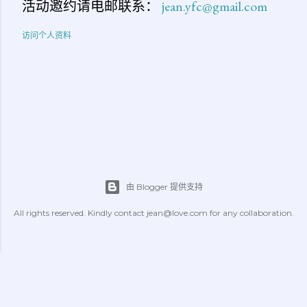
活动邀约请电邮联系：
jean.yfc@gmail.com
访问个人资料
由 Blogger 提供支持
All rights reserved. Kindly contact jean@love.com for any collaboration.