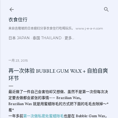
跳至主要内容
衣食住行
来自吉隆坡的日本媳妇分享衣食住行吃喝玩乐。 www.j-e-a-n.com
日本 JAPAN
泰国 THAILAND
更多…
一月 23, 2015
再一次体验 BUBBLE GUM WAX + 自拍自爽
环节
最近做了一件自己会害怕却又想做、虽然不是第一次但每次决
定要去做都会紧张的事情—— Brazilian Wax。
Brazilian Wax 就是用蜜蜡除毛的方式把下面的毛毛去除掉～*
羞*
一年多前
第一次做私密处蜜蜡除毛
也是在 Bubble Gum Wax，