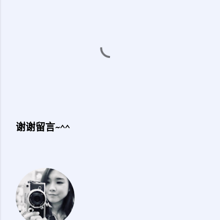
谢谢留言~^^
发
表
评
论