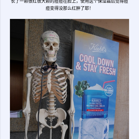
长了一颗很红很大颗的痘痘在脸上，使用这个保湿霜后觉得痘
痘变得没那么红肿了耶！