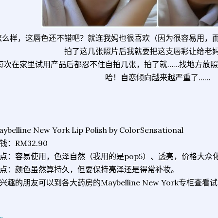
怎么样，这唇色还不错吧？就连我妈也很喜欢（因为很容易用，
拍了这几张照片后我就要把这支唇彩让给老
每次在家里试用产品后都忍不住自拍几张，拍了就……找地方放
哈！自恋倾向越来越严重了……
ybelline New York Lip Polish by ColorSensational
钱：RM32.90
点：容易使用，色泽自然（我用的是pop5）、透亮，价格大众
点：颜色虽然算持久，但要保持亮泽还是得常补妆。
兴趣的朋友可以到各大药房的Maybelline New York专柜查