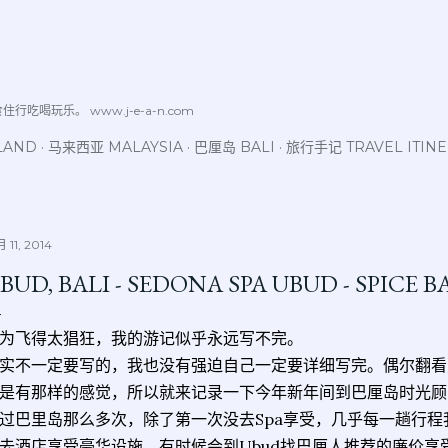
跳至主要内容
喝玩乐。 www.j-e-a-n.com
LAND
马来西亚 MALAYSIA
巴厘岛 BALI
旅行手记 TRAVEL ITIN
 11, 2014
BUD, BALI - SEDONA SPA UBUD - SPICE 
为飞得太猖狂，我的游记似乎永远写不完。
实不一定要写的，我也没有强迫自己一定要详细写完。偶尔翻看
是有那样的感觉，所以就来记录一下今年新年间到巴厘岛时光顾
过巴里岛那么多次，除了第一次没去Spa享受，几乎每一趟行程
去酒店享受豪华设施，有时候会到Ubud找巴厘人推荐的廉价享