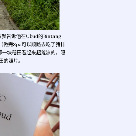
告诉他在Ubud的Bintang
（做完Spa可以顺路去吃了猪排
处那一块稻田看起来超荒凉的，照
田的照片。