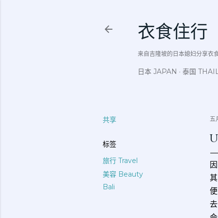
衣食住行
来自吉隆坡的日本媳妇分享衣食住行吃
日本 JAPAN
泰国 THAI
共享
五月
U
标签
旅行 Travel
因
美容 Beauty
其
Bali
便
去
会