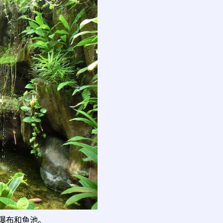
瀑布和鱼池。