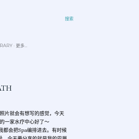
搜索
ERARY
更多…
BATH
照片就会有想写的感觉，今天
的一家水疗中心好了～
我都会把Spa编排进去。有时候
受。今天要分享的就是我的巴厘