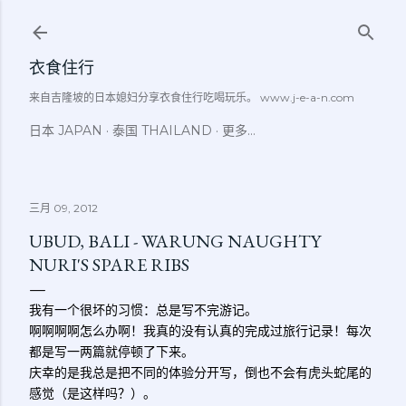
跳至主要内容
衣食住行
来自吉隆坡的日本媳妇分享衣食住行吃喝玩乐。 www.j-e-a-n.com
日本 JAPAN
泰国 THAILAND
更多…
三月 09, 2012
UBUD, BALI - WARUNG NAUGHTY
NURI'S SPARE RIBS
我有一个很坏的习惯：总是写不完游记。
啊啊啊啊怎么办啊！我真的没有认真的完成过旅行记录！每次
都是写一两篇就停顿了下来。
庆幸的是我总是把不同的体验分开写，倒也不会有虎头蛇尾的
感觉（是这样吗？）。