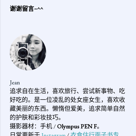
谢谢留言~^^
发
表
评
论
Jean
追求自在生活，喜欢旅行、尝试新事物、吃
好吃的。是一位凌乱的处女座女生，喜欢收
藏美丽的东西。懒惰但爱美，追求简单自然
的护肤和彩妆技巧。
摄影器材：手机 /
Olympus PEN F
。
日常更新于
Instagram
/
衣食住行面子书专