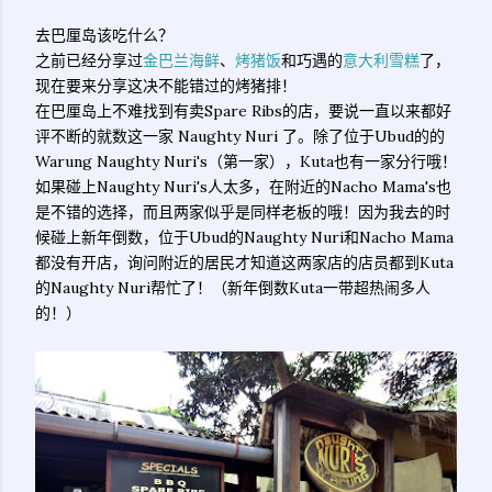
去巴厘岛该吃什么？
之前已经分享过
金巴兰海鲜
、
烤猪饭
和巧遇的
意大利雪糕
了，
现在要来分享这决不能错过的烤猪排！
在巴厘岛上不难找到有卖Spare Ribs的店，要说一直以来都好
评不断的就数这一家 Naughty Nuri 了。除了位于Ubud的的
Warung Naughty Nuri's（第一家），Kuta也有一家分行哦！
如果碰上Naughty Nuri's人太多，在附近的Nacho Mama's也
是不错的选择，而且两家似乎是同样老板的哦！因为我去的时
候碰上新年倒数，位于Ubud的Naughty Nuri和Nacho Mama
都没有开店，询问附近的居民才知道这两家店的店员都到Kuta
的Naughty Nuri帮忙了！（新年倒数Kuta一带超热闹多人
的！）