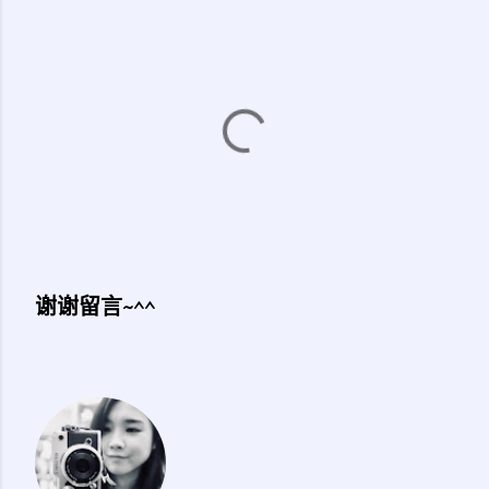
谢谢留言~^^
发
表
评
论