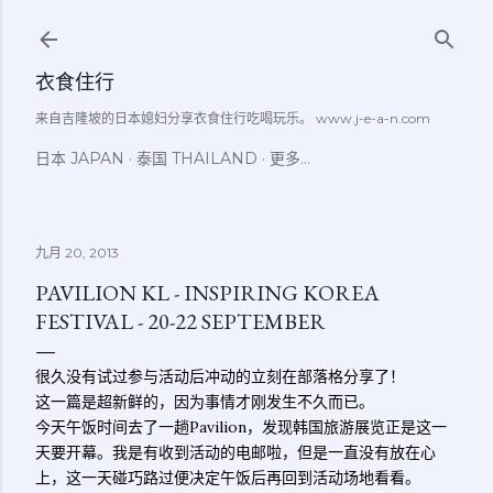
跳至主要内容
衣食住行
来自吉隆坡的日本媳妇分享衣食住行吃喝玩乐。 www.j-e-a-n.com
日本 JAPAN
泰国 THAILAND
更多…
九月 20, 2013
PAVILION KL - INSPIRING KOREA
FESTIVAL - 20-22 SEPTEMBER
很久没有试过参与活动后冲动的立刻在部落格分享了！
这一篇是超新鲜的，因为事情才刚发生不久而已。
今天午饭时间去了一趟Pavilion，发现韩国旅游展览正是这一
天要开幕。我是有收到活动的电邮啦，但是一直没有放在心
上，这一天碰巧路过便决定午饭后再回到活动场地看看。