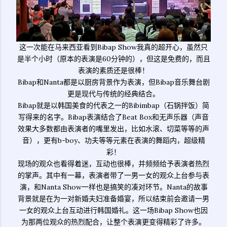
这一次能在马来西亚看到Bibap Show我真的超开心，虽然只
是半个小时（原本的表演是60分钟的），但这是免费的，而且
表演的素质还是很棒！
Bibap和Nanta都是以厨房背景作为表演，但Bibap音乐舞台剧
更是现代与传统的经典结合。
Bibap就是以韩国美食的代表之一的Bibimbap（石锅拌饭）简
写得来的名字。Bibap表演结合了Beat Box和无声乐器（声音
效果大多数都由表演者的嘴里发出，比如水滚、切菜等等的声
音），更有b-boy、功夫等等元素在表演的舞蹈内，超级精
彩！
现场的观众也看得着迷，互动也很棒，并频频给予表演者热烈
的掌声。其中有一幕，表演者带了一男一女的观众上台参与表
演，和Nanta Show一样也是搞笑的凑对环节。Nanta的故事
背景就是在为一对新婚夫妇准备婚宴，所以结束前会邀请一男
一女的观众上台互动进行韩国婚礼。这一场Bibap Show也因
为那两位观众的热烈配合，让整个表演更变得精彩了许多。