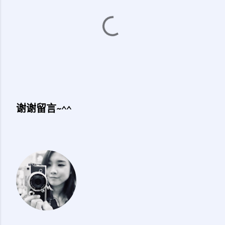
谢谢留言~^^
发
表
评
论