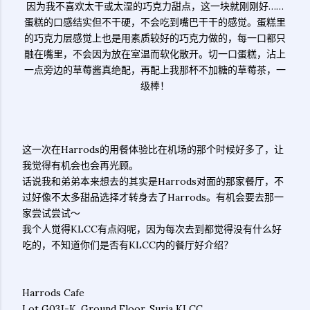
因为我不喜欢太干或太湿的巧克力甜点，这一块就刚刚好……
蛋糕的口感结实但不干硬，不会吃到嘴巴干干的感觉。蛋糕里
的巧克力层感觉上也是用素质较好的巧克力做的，每一口都只
融在嘴里，不会因为放在室温而软化散开。切一口蛋糕，沾上
一点旁边的草莓酱真绝配，再配上我那杯不加糖的草莓茶，一
级棒！
这一次在Harrods的用餐体验比在机场的那个时候好多了，让
我觉得有机会也会再光顾。
话说我和弟弟本来想去的其实是Harrods对面的那家餐厅，不
过好像不太多甜品选择才转身去了Harrods。有机会要去那一
家尝试尝试～
我个人觉得KLCC有点闷呢，因为每次去到都觉得没有什么好
吃的，不知道你们是否有KLCC内的餐厅好介绍？
Harrods Cafe
Lot G03J-K, Ground Floor, Suria KLCC