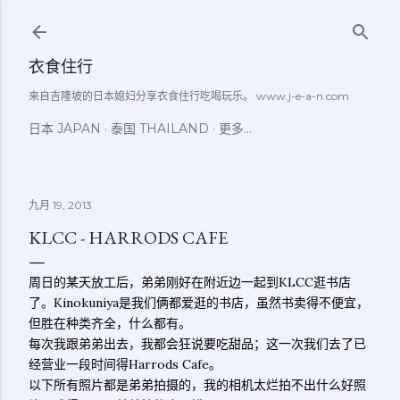
跳至主要内容
衣食住行
来自吉隆坡的日本媳妇分享衣食住行吃喝玩乐。 www.j-e-a-n.com
日本 JAPAN
泰国 THAILAND
更多…
九月 19, 2013
KLCC - HARRODS CAFE
周日的某天放工后，弟弟刚好在附近边一起到KLCC逛书店
了。Kinokuniya是我们俩都爱逛的书店，虽然书卖得不便宜，
但胜在种类齐全，什么都有。
每次我跟弟弟出去，我都会狂说要吃甜品；这一次我们去了已
经营业一段时间得Harrods Cafe。
以下所有照片都是弟弟拍摄的，我的相机太烂拍不出什么好照