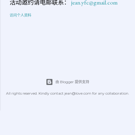
活动邀约请电邮联系：
jean.yfc@gmail.com
访问个人资料
由 Blogger 提供支持
All rights reserved. Kindly contact jean@love.com for any collaboration.