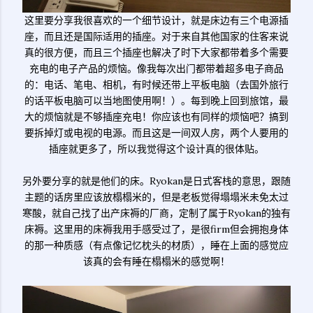
这里要分享我很喜欢的一个细节设计，就是床边有三个电源插
座，而且还是国际适用的插座。对于来自其他国家的住客来说
真的很方便，而且三个插座也解决了时下大家都带着多个需要
充电的电子产品的烦恼。像我每次出门都带着超多电子商品
的：电话、笔电、相机，有时候还带上平板电脑（去国外旅行
的话平板电脑可以当地图使用啊！）。每到晚上回到旅馆，最
大的烦恼就是不够插座充电！你应该也有同样的烦恼吧？搞到
要拆掉灯或电视的电源。而且这是一间双人房，两个人要用的
插座就更多了，所以我觉得这个设计真的很体贴。
另外要分享的就是他们的床。Ryokan是日式客栈的意思，跟随
主题的话房里应该放榻榻米的，但是老板觉得塌塌米未免太过
寒酸，就自己找了出产床褥的厂商，定制了属于Ryokan的独有
床褥。这里用的床褥我用手感受过了，是很firm但会拥抱身体
的那一种质感（有点像记忆枕头的材质），睡在上面的感觉应
该真的会有睡在榻榻米的感觉啊！