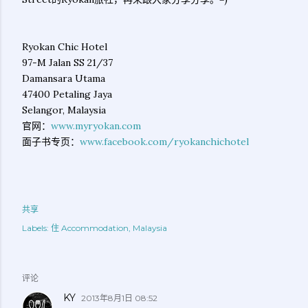
Ryokan Chic Hotel
97-M Jalan SS 21/37
Damansara Utama
47400 Petaling Jaya
Selangor, Malaysia
官网：
www.myryokan.com
面子书专页：
www.facebook.com/ryokanchichotel
共享
Labels:
住 Accommodation
Malaysia
评论
KY
2013年8月1日 08:52