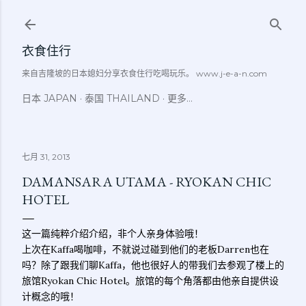
跳至主要内容
衣食住行
来自吉隆坡的日本媳妇分享衣食住行吃喝玩乐。 www.j-e-a-n.com
日本 JAPAN
泰国 THAILAND
更多…
七月 31, 2013
DAMANSARA UTAMA - RYOKAN CHIC
HOTEL
这一篇纯粹介绍介绍，非个人亲身体验哦！
上次在Kaffa喝咖啡，不就说过碰到他们的老板Darren也在
吗？除了跟我们聊Kaffa，他也很好人的带我们去参观了楼上的
旅馆Ryokan Chic Hotel。旅馆的每个角落都由他亲自提供设
计概念的哦！