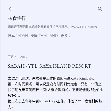
跳至主要内容
衣食住行
来自吉隆坡的日本媳妇分享衣食住行吃喝玩乐。 www.j-e-a-n.com
日本 JAPAN
泰国 THAILAND
更多…
三月 30, 2013
SABAH - YTL GAYA ISLAND RESORT
去过沙巴两次，两次都是工作的原因前往Kota Kinabalu。
第一次时间紧凑，可以说是没有时间到处走走，只有一个晚上
找了朋友出来喝两杯（KK人很会喝酒的，不要随便挑战他们比
较好）。
第二次是去年年中到Pulau Gaya工作，体验了YTL度假村的魅
力。