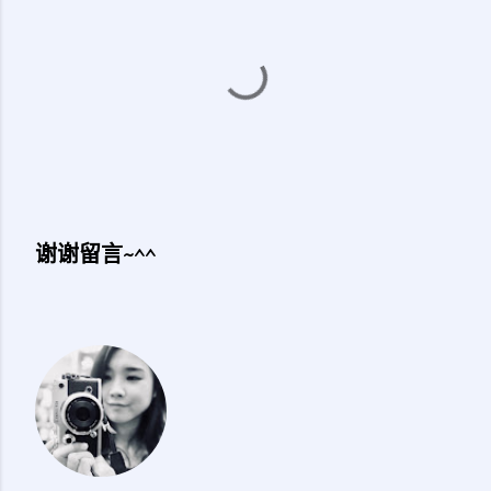
谢谢留言~^^
发
表
评
论