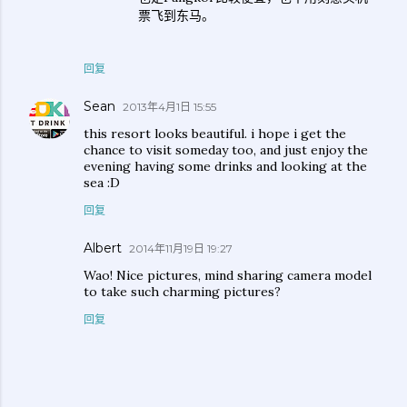
票飞到东马。
回复
Sean
2013年4月1日 15:55
this resort looks beautiful. i hope i get the
chance to visit someday too, and just enjoy the
evening having some drinks and looking at the
sea :D
回复
Albert
2014年11月19日 19:27
Wao! Nice pictures, mind sharing camera model
to take such charming pictures?
回复