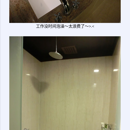
工作没时间泡澡～太浪费了～>.<