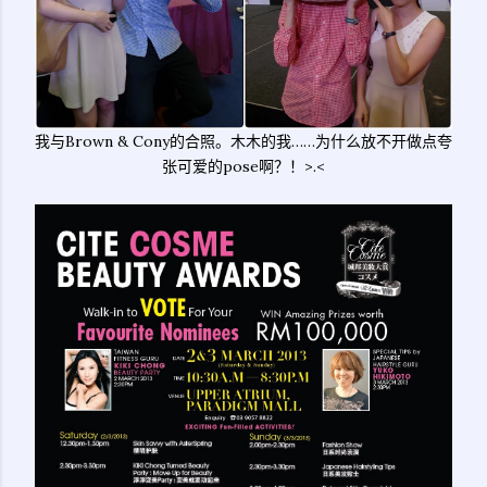
我与Brown & Cony的合照。木木的我……为什么放不开做点夸
张可爱的pose啊？！>.<