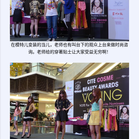
在模特儿变装的当儿，老师也有叫台下的观众上台来做时尚咨
询。老师给的穿著贴士让大家受益无穷啊！