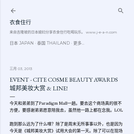
跳至主要内容
衣食住行
来自吉隆坡的日本媳妇分享衣食住行吃喝玩乐。 www.j-e-a-n.com
日本 JAPAN
泰国 THAILAND
更多…
三月 03, 2013
EVENT - CITE COSME BEAUTY AWARDS
城邦美妆大赏 & LINE!
今天和弟弟到了Paradigm Mall一趟。要去这个商场真的很不
方便，要感谢弟弟愿意陪我去，虽然他一路上都在念我。LOL
跑到那么远为了什么哩？除了是周末无所事事以外，也是因为
今天是《城邦美妆大赏》试用大会的第一天。除了可以在现场