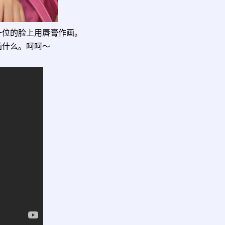
一位的脸上用唇膏作画。
画什么。呵呵～