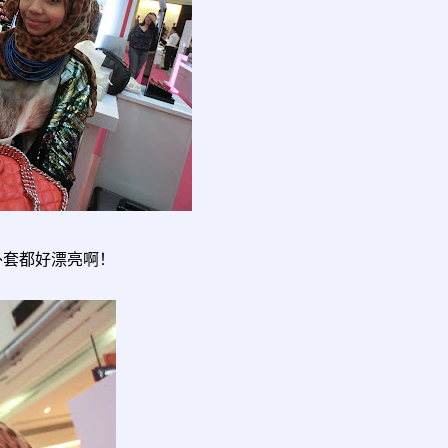
！
外套都好漂亮啊！