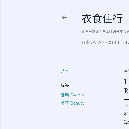
衣食住行
来自吉隆坡的日本媳妇分享衣食住行吃
日本 JAPAN
泰国 THAI
共享
五月
L
标签
R
活动 Events
美容 Beauty
上
在
L