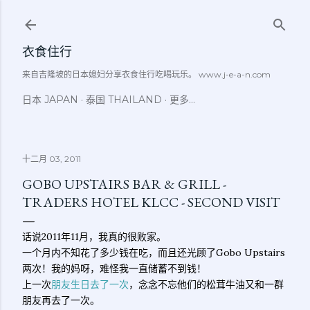
跳至主要内容
衣食住行
来自吉隆坡的日本媳妇分享衣食住行吃喝玩乐。 www.j-e-a-n.com
日本 JAPAN
泰国 THAILAND
更多…
十二月 03, 2011
GOBO UPSTAIRS BAR & GRILL -
TRADERS HOTEL KLCC - SECOND VISIT
话说2011年11月，我真的很败家。
一个月内不知花了多少钱在吃，而且还光顾了Gobo Upstairs
两次！我的妈呀，难怪我一直储蓄不到钱！
上一次
朋友生日去了一次
，念念不忘他们的松茸牛油又和一群
朋友再去了一次。