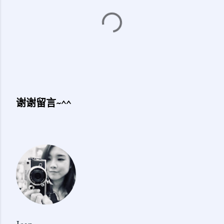
谢谢留言~^^
发
表
评
论