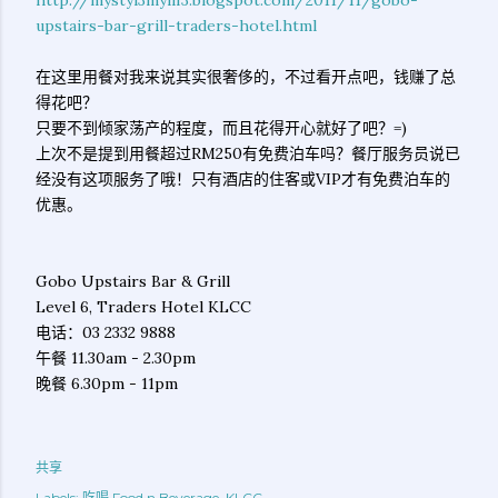
http://mystyl3mylif3.blogspot.com/2011/11/gobo-
upstairs-bar-grill-traders-hotel.html
在这里用餐对我来说其实很奢侈的，不过看开点吧，钱赚了总
得花吧？
只要不到倾家荡产的程度，而且花得开心就好了吧？=)
上次不是提到用餐超过RM250有免费泊车吗？餐厅服务员说已
经没有这项服务了哦！只有酒店的住客或VIP才有免费泊车的
优惠。
Gobo Upstairs Bar & Grill
Level 6, Traders Hotel KLCC
电话：03 2332 9888
午餐 11.30am - 2.30pm
晚餐 6.30pm - 11pm
共享
Labels:
吃喝 Food n Beverage
KLCC