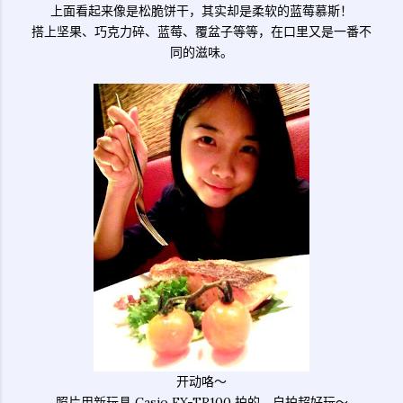
上面看起来像是松脆饼干，其实却是柔软的蓝莓慕斯！
搭上坚果、巧克力碎、蓝莓、覆盆子等等，在口里又是一番不
同的滋味。
开动咯～
照片用新玩具 Casio EX-TR100 拍的，自拍超好玩～