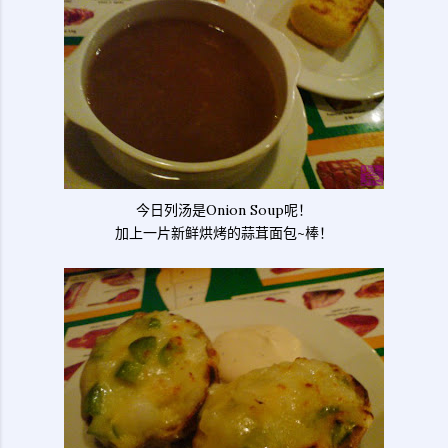
今日列汤是Onion Soup呢！
加上一片新鲜烘烤的蒜茸面包~棒！