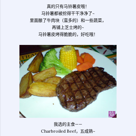
真的只有马铃薯皮哦！
马铃薯都被挖得干干净净了~
里面酿了牛肉块（蛮多的）和一些蔬菜，
再铺上芝士烤的~
马铃薯皮烤得脆脆的，好吃哦！
我选的主食——
Charbroiled Beef，五成熟~