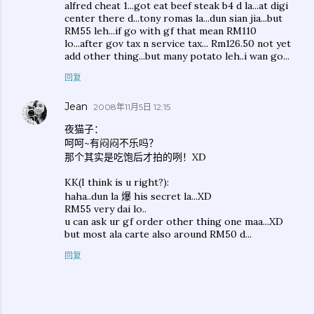
alfred cheat 1...got eat beef steak b4 d la...at digi
center there d...tony romas la...dun sian jia...but
RM55 leh...if go with gf that mean RM110
lo...after gov tax n service tax... Rm126.50 not yet
add other thing...but many potato leh..i wan go...
回复
Jean
2008年11月5日 12:15
夜猫子：
呵呵~有闷闷不乐吗？
那个其实是吃饱后才拍的咧！XD
KK(I think is u right?):
haha..dun la 爆 his secret la...XD
RM55 very dai lo..
u can ask ur gf order other thing one maa...XD
but most ala carte also around RM50 d...
回复