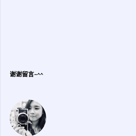
谢谢留言~^^
发
表
评
论