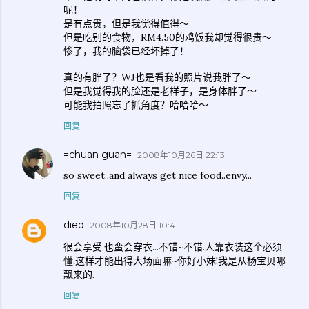
呢！
是有点贵，但是我觉得值得～
但是吃别的食物，RM4.50的鸡饭我却觉得很贵～
惨了，我的脑袋已经坏掉了！
真的有胖了？WJ也是看我的照片说我胖了～
但是我觉得我的脸还是老样子，是身体胖了～
可能我拍照忘了抓角度？哈哈哈～
回复
=chuan guan=
2008年10月26日 22:13
so sweet..and always get nice food..envy...
回复
died
2008年10月28日 10:41
很会享受,也蛮会穿衣...不错~不错.人靠衣装这个必须
懂.这样才能出得大场面嘛~你好小妹!我是从杨宝贝哪
飘来的.
回复