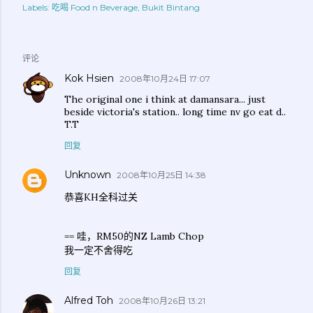
Labels:
吃喝 Food n Beverage
Bukit Bintang
评论
Kok Hsien
2008年10月24日 17:07
The original one i think at damansara... just
beside victoria's station.. long time nv go eat d..
T.T
回复
Unknown
2008年10月25日 14:38
恭喜KH全科过关
== 哇，RM50的NZ Lamb Chop
我一定不舍得吃
回复
Alfred Toh
2008年10月26日 13:21