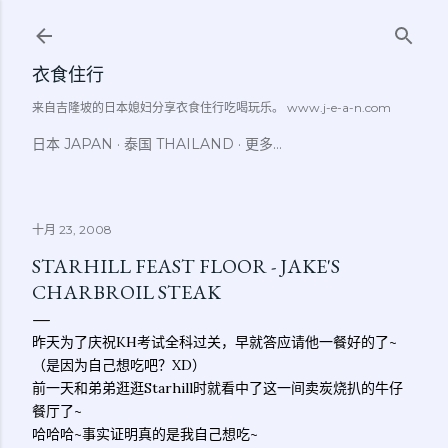
跳至主要内容
衣食住行
来自吉隆坡的日本媳妇分享衣食住行吃喝玩乐。 www.j-e-a-n.com
日本 JAPAN
泰国 THAILAND
更多…
十月 23, 2008
STARHILL FEAST FLOOR - JAKE'S
CHARBROIL STEAK
昨天为了庆祝KH考试全科过关，早就答应请他一餐好的了~
（是因为自己想吃吧？XD）
前一天和弟弟逛逛Starhill时就看中了这一间卖炭烧扒的牛仔
餐厅了~
哈哈哈~事实证明真的是我自己想吃~