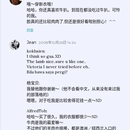
哦～穿新衣哦！
哈哈，你还真喜欢牛扒。到现在都没吃过牛扒，可怜
的我。
脸真的还比较肉肉了,但还是很好看啦别担心！^^
回复
Jean
2008年10月26日 14:24
kokhsien:
I think so gua..XD
The lamb nice..sure u like one..
Victoria I never tried before eh..
Bila bawa saya pergi?
杨宝贝:
我替他跟你谢谢～（他不会看中文，从来没有来过我
的部落格的）
嗯嗯，对于吃我是比较舍得花钱一点～XD
AlfredToh:
哈哈～买了很久，我的衣服都很少～XD
牛肉是我的最爱嘛～
不过他们的羊肉也很棒，都是澳洲／纽西兰入口的