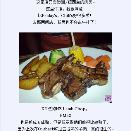
这家店只卖澳洲/纽西兰的肉类~
这盘牛排，我很满意~
比Friday's，Chili's好很多啦！
去那两间店，我再也不会点牛排了！
KH点的NZ Lamb Chop。
RM50
也是煎成五成熟，但是我觉得他们煎得比较熟了，
因为上次在Outback吃过五成熟的羊肉，真的很生的~