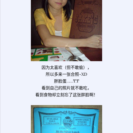
因为太喜欢（但不敢偷），
所以多来一张合照~XD
胖脸蛋……T.T
看到自己的照片就不敢吃，
看到食物却立刻忘了这张胖脸啊！