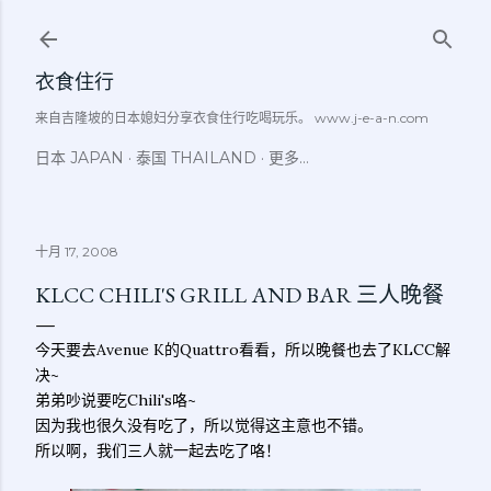
跳至主要内容
衣食住行
来自吉隆坡的日本媳妇分享衣食住行吃喝玩乐。 www.j-e-a-n.com
日本 JAPAN
泰国 THAILAND
更多…
十月 17, 2008
KLCC CHILI'S GRILL AND BAR 三人晚餐
今天要去Avenue K的Quattro看看，所以晚餐也去了KLCC解
决~
弟弟吵说要吃Chili's咯~
因为我也很久没有吃了，所以觉得这主意也不错。
所以啊，我们三人就一起去吃了咯！