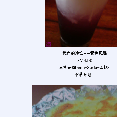
我点的冷饮——
紫色风暴
RM4.90
其实是Ribena+Soda+雪糕~
不错喝呢！