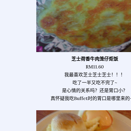
芝士荷香牛肉笼仔炬饭
RM11.60
我最喜欢芝士芝士芝士！！！
吃了一半又吃不完了~
是心情的关系吗？还是胃口小？
真怀疑我吃Buffet时的胃口是哪里来的