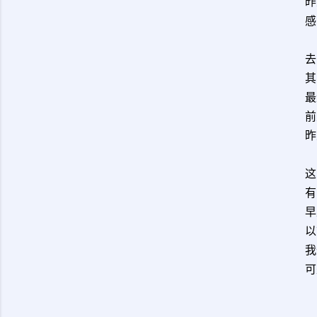
昨
感
去
其
最
前
昨
这
有
早
以
我
可