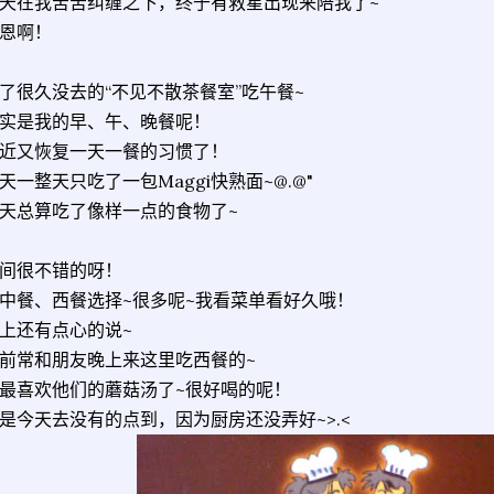
天在我苦苦纠缠之下，终于有救星出现来陪我了~
恩啊！
了很久没去的“不见不散茶餐室”吃午餐~
实是我的早、午、晚餐呢！
近又恢复一天一餐的习惯了！
天一整天只吃了一包Maggi快熟面~@.@"
天总算吃了像样一点的食物了~
间很不错的呀！
中餐、西餐选择~很多呢~我看菜单看好久哦！
上还有点心的说~
前常和朋友晚上来这里吃西餐的~
最喜欢他们的蘑菇汤了~很好喝的呢！
是今天去没有的点到，因为厨房还没弄好~>.<