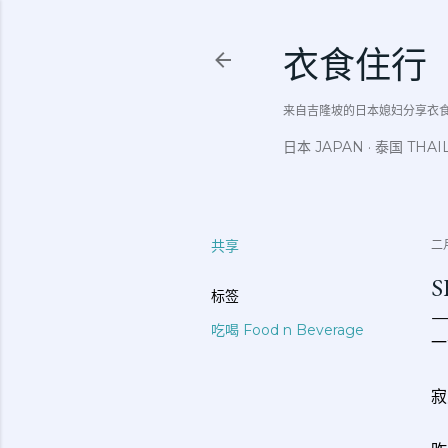
衣食住行
来自吉隆坡的日本媳妇分享衣食住行吃
日本 JAPAN
泰国 THAI
共享
二月
S
标签
吃喝 Food n Beverage
一
寂