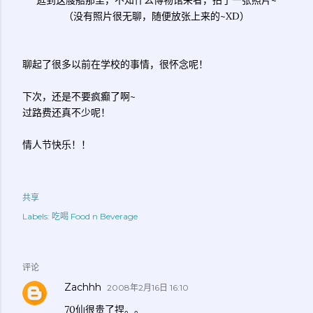
逛到这艘船那里，不知什么博物馆来者，拍了一张照片~
（没有照片很无聊，随便放张上来的~XD）
聊起了很多以前在学校的事情，很怀念呢！
下次，还是不要疯癫了啊~
过路费还真不少呢！
情人节快乐！！
共享
Labels:
吃喝 Food n Beverage
评论
Zachhh
2008年2月16日 16:10
70仙很贵了捏。。