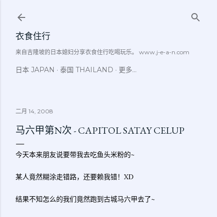
跳至主要内容
衣食住行
来自吉隆坡的日本媳妇分享衣食住行吃喝玩乐。 www.j-e-a-n.com
日本 JAPAN
泰国 THAILAND
更多…
二月 14, 2008
马六甲第N次 - CAPITOL SATAY CELUP
今天本来朋友说要带我去吃鱼头米粉的~
某人竟然糊涂走错路，还要赖我错！XD
结果不知怎么的我们竟然跑到古城马六甲去了~