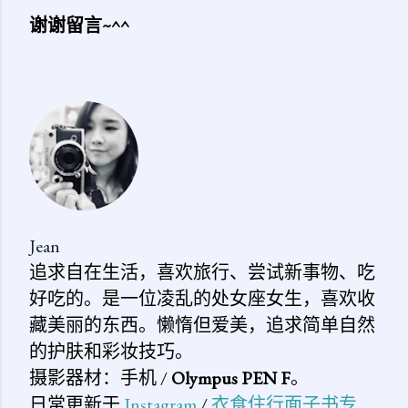
谢谢留言~^^
发
表
评
论
Jean
追求自在生活，喜欢旅行、尝试新事物、吃
好吃的。是一位凌乱的处女座女生，喜欢收
藏美丽的东西。懒惰但爱美，追求简单自然
的护肤和彩妆技巧。
摄影器材：手机 /
Olympus PEN F
。
日常更新于
Instagram
/
衣食住行面子书专