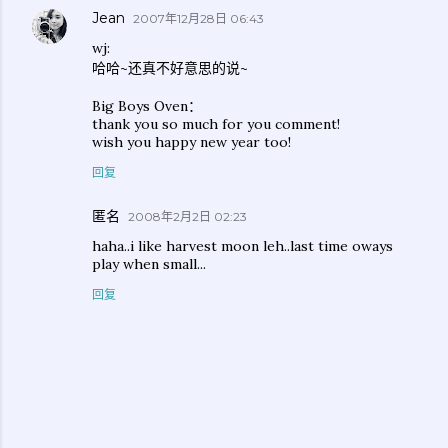
Jean
2007年12月28日 06:43
wj:
哈哈~还真不好意思的说~
Big Boys Oven：
thank you so much for you comment!
wish you happy new year too!
回复
匿名
2008年2月2日 02:23
haha..i like harvest moon leh..last time oways
play when small...
回复