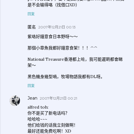
是不会输得咯（找借口XD）
回复
匿名
2007年12月21日 00:13
紫珞好鐘意食日本野呀～～
那個小章魚我都好鐘意食架！！！^^
National Treasure香港都上咗，我可能遲啲都會睇
架～
黑色機身幾型喎，牧場物語我都有DL呀。
回复
Jean
2007年12月21日 00:21
alfred toh:
你不是买了新电话吗？
哈哈哈~~~
他们给钱的话我立刻做啊！
最好还能免费吃啊！XD