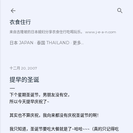
跳至主要内容
衣食住行
来自吉隆坡的日本媳妇分享衣食住行吃喝玩乐。 www.j-e-a-n.com
日本 JAPAN
泰国 THAILAND
更多…
十二月 20, 2007
提早的圣诞
下个星期圣诞节，男朋友没有空，
所以今天提早庆祝了~
其实也不算庆祝，我向来都没有庆祝圣诞节的啊！
我只知道，圣诞节要吃大餐就是了~哈哈~~~（真的只记得吃