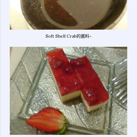
Soft Shell Crab的酱料~