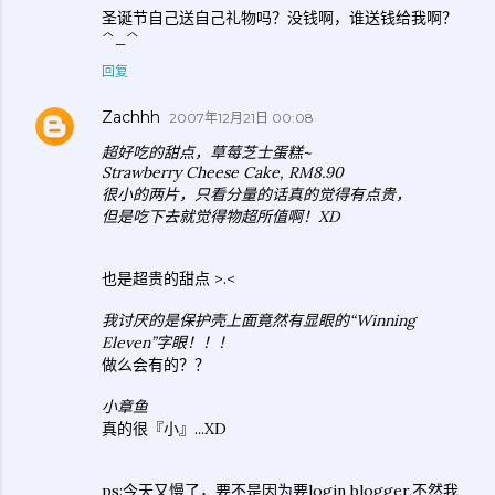
圣诞节自己送自己礼物吗？没钱啊，谁送钱给我啊？
^_^
回复
Zachhh
2007年12月21日 00:08
超好吃的甜点，草莓芝士蛋糕~
Strawberry Cheese Cake, RM8.90
很小的两片，只看分量的话真的觉得有点贵，
但是吃下去就觉得物超所值啊！XD
也是超贵的甜点 >.<
我讨厌的是保护壳上面竟然有显眼的“Winning
Eleven”字眼！！！
做么会有的？？
小章鱼
真的很『小』...XD
ps:今天又慢了，要不是因为要login blogger,不然我