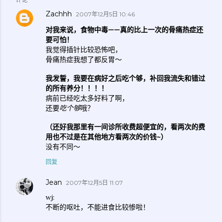
Zachhh
2007年12月5日 10:46
对我来说，食物中毒——真的比上一次的骨痛热症还
要可怕！
我觉得插针比较恐怖吧，
骨痛热症我想了都反胃～
我发誓，我要在病好之后吃个够，补回我流失和错过
的所有养分！！！！
病前已经吃太多好料了啊，
还要
吃个够
哦？
（还好我那里有一间诊所收费超便宜的，看两次的费
用也不过是在其他地方看两次的价钱~）
没有不同～
回复
Jean
2007年12月5日 11:07
wj:
不断的呕吐，不能进食比较惨啦！