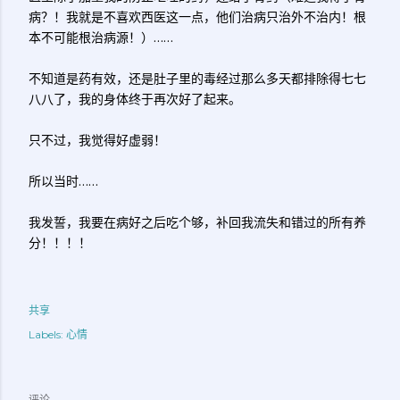
病？！我就是不喜欢西医这一点，他们治病只治外不治内！根
本不可能根治病源！）……
不知道是药有效，还是肚子里的毒经过那么多天都排除得七七
八八了，我的身体终于再次好了起来。
只不过，我觉得好虚弱！
所以当时……
我发誓，我要在病好之后吃个够，补回我流失和错过的所有养
分！！！！
共享
Labels:
心情
评论