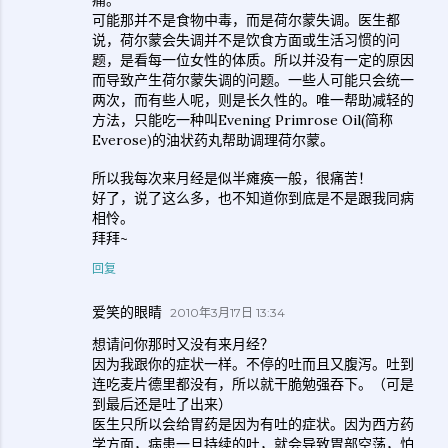
痛。
可能那并不是食物中毒，而是荷尔蒙失调。医生都
说，荷尔蒙会失调并不是饮食方面或生活习惯的问
题，是看每一位女性的体质。所以并没有一定的原因
而导致产生荷尔蒙失调的问题。一些人可能只会统一
两次，而有些人呢，则是长久性的。唯一帮助减轻的
方法，只能吃一种叫Evening Primrose Oil(简称
Everose)的油状药丸帮助调理荷尔蒙。
所以我每次来月经是似半瘫痪一般，很痛苦！
好了，说了这么多，也不知道你到底是不是跟我同病
相怜。
拜拜~
回复
爱笑的眼睛
2010年3月17日 13:34
想请问你那时又没有来月经？
因为我跟你的症状一样。不停的吐而且又腹泻。吐到
连吃麦片德里都没有，所以就干脆勉强吞下。（可是
到最后还是吐了出来）
医生只所以会给胃药是因为有吐的症状。因为西方药
学方面，病患一旦持续的吐，就会导致胃部空荡，怕