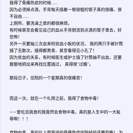
我得了骨痛热症的时候……
因为必须掉点滴，手背每天插着一根很粗的管子真的很痛、很
不自由……
上厕所、要洗澡之类的都很麻烦。
有时候甚至会看见自己的血从手背倒流到点滴的管子里去，好
恐怖！
另外一天要抽三次血来检验血小板的状况，
我的两只手被针筒
插了无数次，插得都黑青、甚至看得见小孔了！
因为贫血的关系，有时候医生或护士插了针筒抽不出血，还要
狠狠地把出来再找位置插过，
真得很“过瘾”。
那段日子，住院的一个星期真的很痛苦！
而这一次，就在一个礼拜之前，我得了食物中毒！
——爱吃且挑食的我竟然会食物中毒，真的是人生中的一大耻
辱啊！！！
食物中毒，真的比上面我说的骨痛热症住院经验还要恐怖！
为