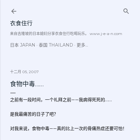
跳至主要内容
衣食住行
来自吉隆坡的日本媳妇分享衣食住行吃喝玩乐。 www.j-e-a-n.com
日本 JAPAN
泰国 THAILAND
更多…
十二月 05, 2007
食物中毒……
之前有一段时间，一个礼拜之前——我病得死死的……
是我最痛苦的日子了吧？
对我来说，食物中毒——真的比上一次的骨痛热症还要可怕！