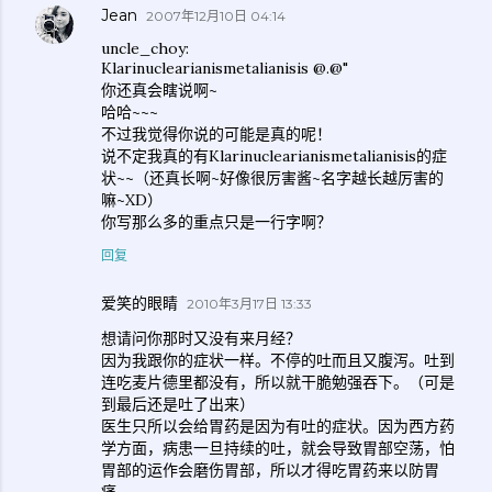
Jean
2007年12月10日 04:14
uncle_choy:
Klarinuclearianismetalianisis @.@"
你还真会瞎说啊~
哈哈~~~
不过我觉得你说的可能是真的呢！
说不定我真的有Klarinuclearianismetalianisis的症
状~~（还真长啊~好像很厉害酱~名字越长越厉害的
嘛~XD）
你写那么多的重点只是一行字啊？
回复
爱笑的眼睛
2010年3月17日 13:33
想请问你那时又没有来月经？
因为我跟你的症状一样。不停的吐而且又腹泻。吐到
连吃麦片德里都没有，所以就干脆勉强吞下。（可是
到最后还是吐了出来）
医生只所以会给胃药是因为有吐的症状。因为西方药
学方面，病患一旦持续的吐，就会导致胃部空荡，怕
胃部的运作会磨伤胃部，所以才得吃胃药来以防胃