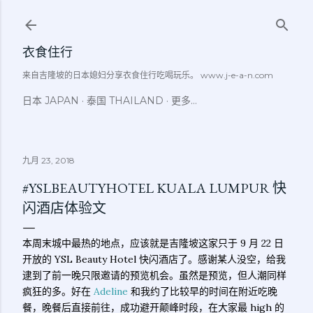
跳至主要内容
衣食住行
来自吉隆坡的日本媳妇分享衣食住行吃喝玩乐。 www.j-e-a-n.com
日本 JAPAN
泰国 THAILAND
更多…
九月 23, 2018
#YSLBEAUTYHOTEL KUALA LUMPUR 快
闪酒店体验文
本周末城中最热的地点，应该就是吉隆坡这家只于 9 月 22 日
开放的 YSL Beauty Hotel 快闪酒店了。感谢某人没空，给我
逮到了前一晚只限邀请的预览机会。虽然是预览，但人潮同样
疯狂的多。好在
Adeline
和我约了比较早的时间在附近吃晚
餐，晚餐后直接前往，成功避开颠峰时段，在大家最 high 的