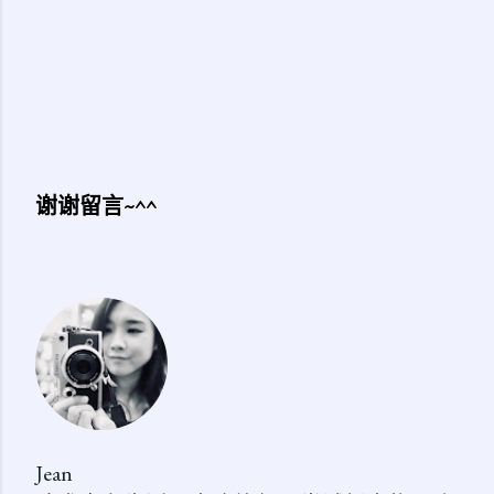
谢谢留言~^^
发
表
评
论
Jean