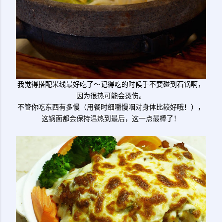
我觉得搭配米线最好吃了～记得吃的时候手不要碰到石锅啊，
因为很热可能会烫伤。
不管你吃东西有多慢（用餐时细嚼慢咽对身体比较好哦！），
这锅面都会保持温热到最后，这一点最棒了！