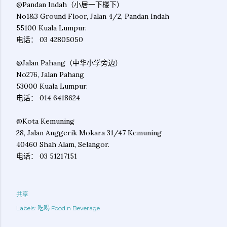
@Pandan Indah（小居一下楼下）
No1&3 Ground Floor, Jalan 4/2, Pandan Indah
55100 Kuala Lumpur.
电话： 03 42805050
@Jalan Pahang（中华小学旁边）
No276, Jalan Pahang
53000 Kuala Lumpur.
电话： 014 6418624
@Kota Kemuning
28, Jalan Anggerik Mokara 31/47 Kemuning
40460 Shah Alam, Selangor.
电话： 03 51217151
共享
Labels:
吃喝 Food n Beverage