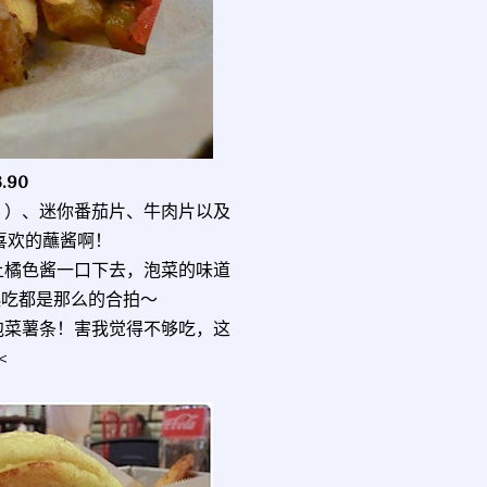
3.90
！）、迷你番茄片、牛肉片以及
人很喜欢的蘸酱啊！
上橘色酱一口下去，泡菜的味道
一起吃都是那么的合拍～
泡菜薯条！害我觉得不够吃，这
<