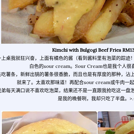
Kimchi with Bulgogi Beef Fries RM1
一上桌我就狂兴奋，上面有橘色的酱（看到酱料里有泡菜的踪迹
白色的sour cream。Sour Cream也是我个
先吃薯条，新鲜出锅的薯条很香脆，而且也是有厚度的那种，沾
就来了。太喜欢那味道！再配合sour cream或牛肉
我弟每天满口说不喜欢吃泡菜，结果还不是一直跟我抢吃这一盘
是我的晚餐咧，我却只吃了半盘。>.