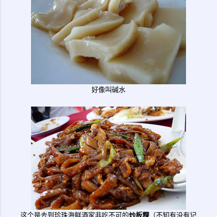
好像叫碱水
这个是去到珍珠海鲜酒家非吃不可的
炒板粿
（不知有没有记