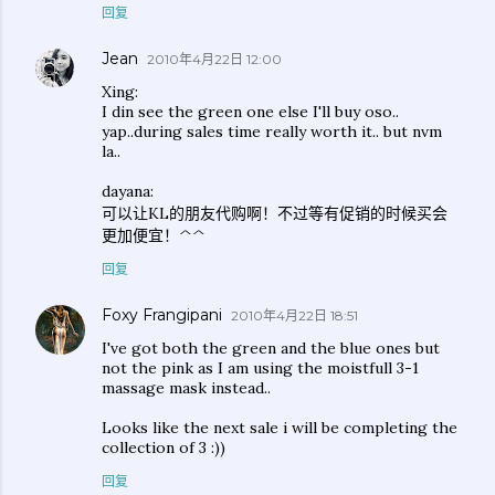
回复
Jean
2010年4月22日 12:00
Xing:
I din see the green one else I'll buy oso..
yap..during sales time really worth it.. but nvm
la..
dayana:
可以让KL的朋友代购啊！不过等有促销的时候买会
更加便宜！^^
回复
Foxy Frangipani
2010年4月22日 18:51
I've got both the green and the blue ones but
not the pink as I am using the moistfull 3-1
massage mask instead..
Looks like the next sale i will be completing the
collection of 3 :))
回复