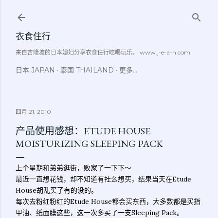
跳至主要内容
衣食住行
来自吉隆坡的日本媳妇分享衣食住行吃喝玩乐。 www.j-e-a-n.com
日本 JAPAN
泰国 THAILAND
更多…
四月 21, 2010
产品使用感想：ETUDE HOUSE
MOISTURIZING SLEEPING PACK
上个星期和弟弟逛街，败家了一下下～
最近一直想花钱，却不知道有社么想买，结果当天在Etude
House胡乱买了有的没的。
每次去粉红粉红的Etude House都会买东西，大多数都是买指
甲油、纸面膜这些，这一次多买了一支Sleeping Pack。