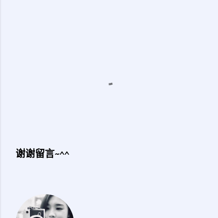
谢谢留言~^^
发
表
评
论