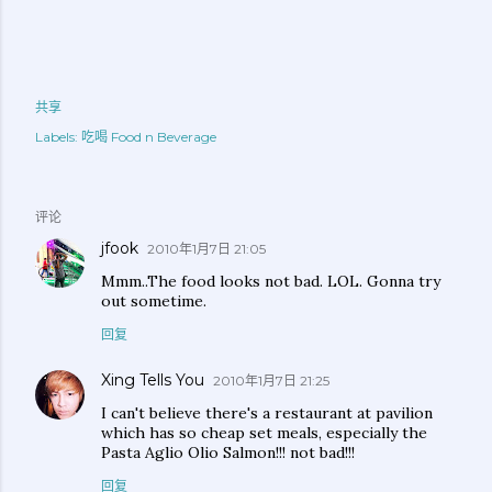
共享
Labels:
吃喝 Food n Beverage
评论
jfook
2010年1月7日 21:05
Mmm..The food looks not bad. LOL. Gonna try
out sometime.
回复
Xing Tells You
2010年1月7日 21:25
I can't believe there's a restaurant at pavilion
which has so cheap set meals, especially the
Pasta Aglio Olio Salmon!!! not bad!!!
回复