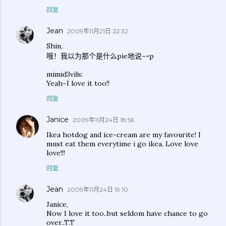
回复
Jean
2009年11月21日 22:32
Shin,
哦！我以为那个是什么pie地说~=p
mimid3vils:
Yeah~I love it too!!
回复
Janice
2009年11月24日 18:56
Ikea hotdog and ice-cream are my favourite! I
must eat them everytime i go ikea. Love love
love!!!
回复
Jean
2009年11月24日 19:10
Janice,
Now I love it too..but seldom have chance to go
over..T.T