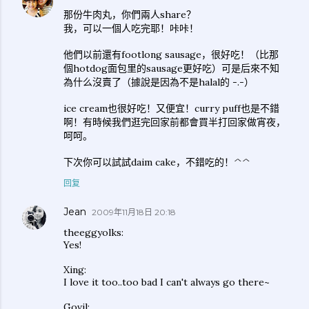
那份牛肉丸，你們兩人share？
我，可以一個人吃完耶！咔咔！
他們以前還有footlong sausage，很好吃！（比那
個hotdog面包里的sausage更好吃）可是后來不知
為什么沒賣了（據說是因為不是halal的 -.-）
ice cream也很好吃！又便宜！curry puff也是不錯
啊！有時候我們逛完回家前都會買半打回家做宵夜，
呵呵。
下次你可以試試daim cake，不錯吃的！^^
回复
Jean
2009年11月18日 20:18
theeggyolks:
Yes!
Xing:
I love it too..too bad I can't always go there~
Govil: