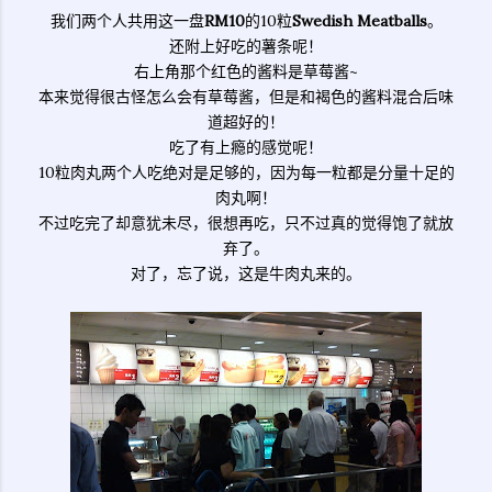
我们两个人共用这一盘
RM10
的10粒
Swedish Meatballs
。
还附上好吃的薯条呢！
右上角那个红色的酱料是草莓酱~
本来觉得很古怪怎么会有草莓酱，但是和褐色的酱料混合后味
道超好的！
吃了有上瘾的感觉呢！
10粒肉丸两个人吃绝对是足够的，因为每一粒都是分量十足的
肉丸啊！
不过吃完了却意犹未尽，很想再吃，只不过真的觉得饱了就放
弃了。
对了，忘了说，这是牛肉丸来的。