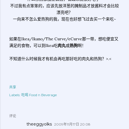
不过我有点笨笨的，应该先放洋葱的腌制品才放酱料才会比较
漂亮吧？
一向来不怎么爱热狗的我，现在也好想飞过去买一个来吃~
如果在Ikea/Ikano/The Curve/eCurve那一带，想吃便宜又
满足的食物，可以到Ikea吃
肉丸
或
热狗
啊！
不知道什么时候我才有机会再吃那好吃的肉丸和热狗？>.<
共享
Labels:
吃喝 Food n Beverage
评论
theeggyolks
2009年11月17日 20:08