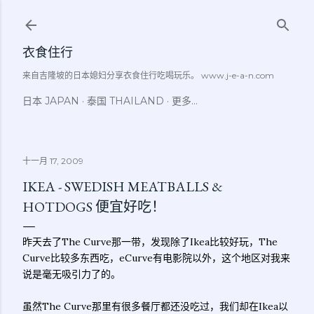
跳至主要内容
衣食住行
来自吉隆坡的日本媳妇分享衣食住行吃喝玩乐。 www.j-e-a-n.com
日本 JAPAN
泰国 THAILAND
更多…
十一月 17, 2009
IKEA - SWEDISH MEATBALLS &
HOTDOGS 便宜好吃！
昨天去了The Curve那一带，发现除了Ikea比较好玩，The
Curve比较多东西吃，eCurve有电影院以外，这个地区对我来
说是毫无吸引力了的。
虽然The Curve那里有很多餐厅都还没吃过，我们却在Ikea以