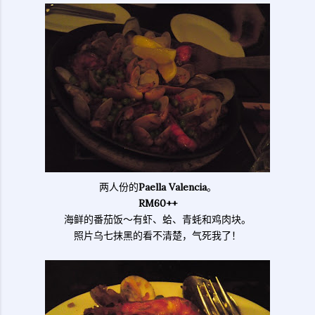
两人份的
Paella Valencia
。
RM60++
海鲜的番茄饭～有虾、蛤、青蚝和鸡肉块。
照片乌七抹黑的看不清楚，气死我了！