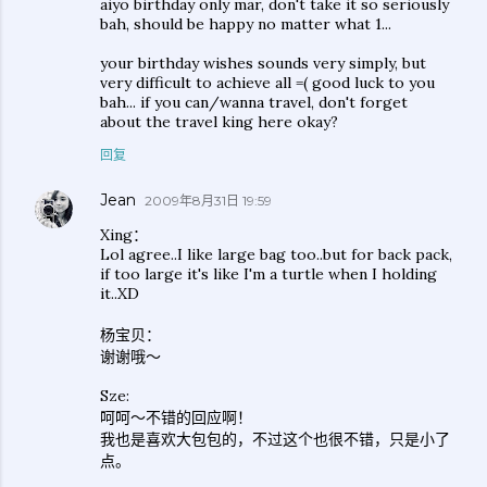
aiyo birthday only mar, don't take it so seriously
bah, should be happy no matter what 1...
your birthday wishes sounds very simply, but
very difficult to achieve all =( good luck to you
bah... if you can/wanna travel, don't forget
about the travel king here okay?
回复
Jean
2009年8月31日 19:59
Xing：
Lol agree..I like large bag too..but for back pack,
if too large it's like I'm a turtle when I holding
it..XD
杨宝贝：
谢谢哦～
Sze:
呵呵～不错的回应啊！
我也是喜欢大包包的，不过这个也很不错，只是小了
点。