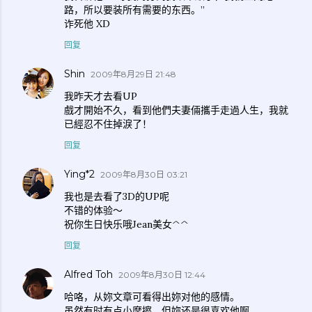
路，所以要装所有需要的东西。”
诈死他 XD
回复
Shin
2009年8月29日 21:48
我昨天才去看UP
戲才開始不久，看到他們夫妻倆攜手走過人生，我就
已經忍不住掉淚了！
回复
Ying*2
2009年8月30日 03:21
我也是去看了3D的UP呢
不错的体验～
祝你生日快乐哦Jean美女^^
回复
Alfred Toh
2009年8月30日 12:44
哈咯，从妳文章可看得出妳对他的感情。
虽然有时有点小摩擦，但妳还是很喜欢他啊。