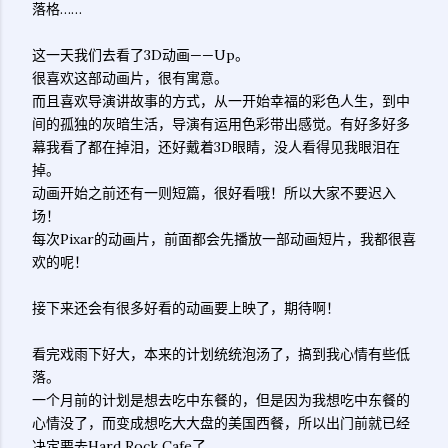
落格……
这一天我们去看了3D动画——Up。
很喜欢这部动画片，很有寓意。
而且喜欢导演讲故事的方式，从一开始幸福的彩色人生，到中
间的孤独的灰暗生活，导演有运用色彩带出感觉。有好多好多
幕我看了都在掉泪，还好戴着3D眼睛，没人看得见我眼泪在
掉。
动画开始之前还有一则短篇，很好看哦！所以大家不要迟入
场！
每次Pixar的动画片，前面都会先播放一部动画短片，我都很喜
欢的呢！
接下来还会有很多好看的动画要上映了，期待啊！
看完戏雨下好大，本来的计划统统泡汤了，搞到我心情有些低
落。
一个月前的计划是想去吃中东餐的，但是因为我想吃中东餐的
心情没了，而变成想吃大大盘的美国西餐，所以出门前就已经
决定要去Hard Rock Cafe了。