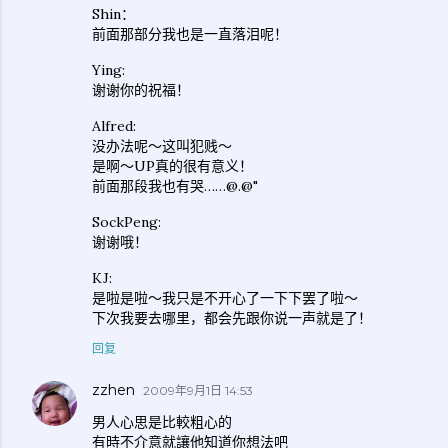
Shin：
前面那部分我也是一直落泪呢！
Ying:
谢谢你的祝福！
Alfred:
没办法呢～这叫犯贱～
是啊～UP真的很有意义！
前面那段我也有哭……@.@"
SockPeng:
谢谢哦！
KJ:
是啦是啦～我只是不开心了一下下罢了啦～
下次我要去哪里，都会先跟你说一声就是了！
回复
zzhen
2009年9月1日 14:53
男人心思是比較粗心的
有時不介意就讓他知道你想法吧