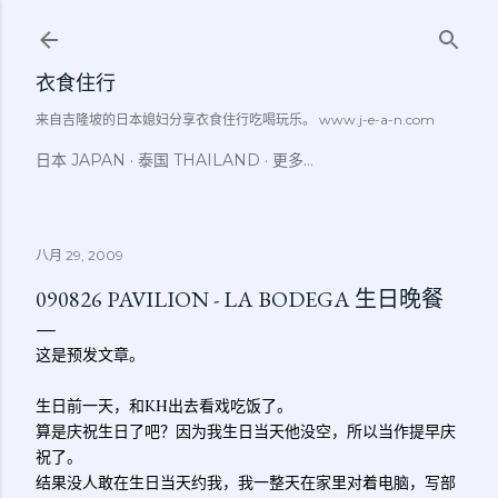
跳至主要内容
衣食住行
来自吉隆坡的日本媳妇分享衣食住行吃喝玩乐。 www.j-e-a-n.com
日本 JAPAN
泰国 THAILAND
更多…
八月 29, 2009
090826 PAVILION - LA BODEGA 生日晚餐
这是预发文章。
生日前一天，和KH出去看戏吃饭了。
算是庆祝生日了吧？因为我生日当天他没空，所以当作提早庆
祝了。
结果没人敢在生日当天约我，我一整天在家里对着电脑，写部