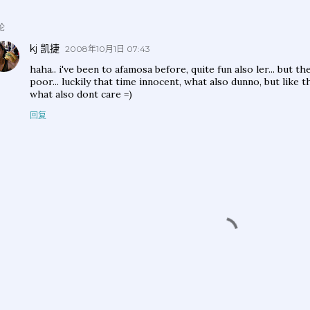
论
kj 凯捷
2008年10月1日 07:43
haha.. i've been to afamosa before, quite fun also ler... but 
poor... luckily that time innocent, what also dunno, but like 
what also dont care =)
回复