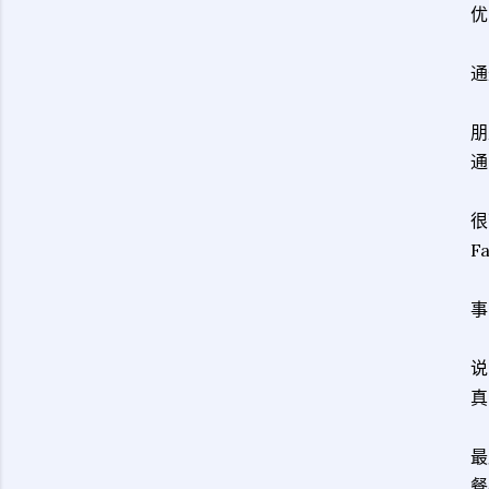
优
通
朋
通
很
F
事
说
真
最
餐