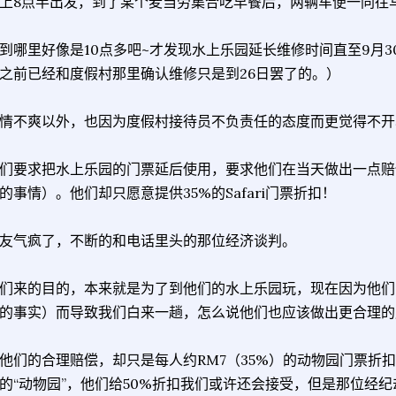
上8点半出发，到了某个麦当劳集合吃早餐后，两辆车便一同往
到哪里好像是10点多吧~才发现水上乐园延长维修时间直至9月3
之前已经和度假村那里确认维修只是到26日罢了的。）
情不爽以外，也因为度假村接待员不负责任的态度而更觉得不开
们要求把水上乐园的门票延后使用，要求他们在当天做出一点赔
的事情）。他们却只愿意提供35%的Safari门票折扣！
友气疯了，不断的和电话里头的那位经济谈判。
们来的目的，本来就是为了到他们的水上乐园玩，现在因为他们
的事实）而导致我们白来一趟，怎么说他们也应该做出更合理的
他们的合理赔偿，却只是每人约RM7（35%）的动物园门票折
的“动物园”，他们给50%折扣我们或许还会接受，但是那位经纪