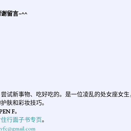
谢留言~^^
发
表
评
论
、尝试新事物、吃好吃的。是一位凌乱的处女座女生
的护肤和彩妆技巧。
PEN F
。
食住行面子书专页
。
n.yfc@gmail.com