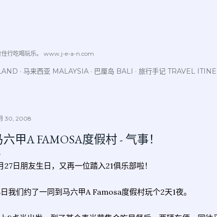
跳至主要内容
喝玩乐。 www.j-e-a-n.com
LAND
马来西亚 MALAYSIA
巴厘岛 BALI
旅行手记 TRAVEL ITIN
 30, 2008
马六甲A FAMOSA度假村 - 气事！
月27日朋友生日，又再一位踏入21俱乐部啦！
8日我们约了一同到马六甲A Famosa度假村玩个2天1夜。