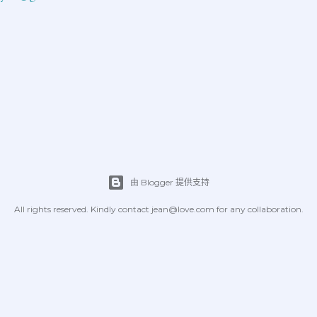
由 Blogger 提供支持
All rights reserved. Kindly contact jean@love.com for any collaboration.