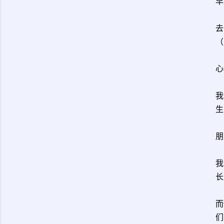
早
去
（
心
我
生
朋
我
长
而
们