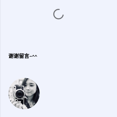
谢谢留言~^^
发
表
评
论