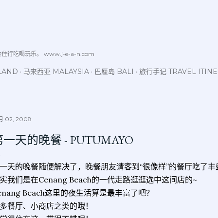
跳至主要内容
喝玩乐。 www.j-e-a-n.com
LAND
马来西亚 MALAYSIA
巴厘岛 BALI
旅行手记 TRAVEL ITIN
 02, 2008
第一天的晚餐 - PUTUMAYO
一天的晚餐随便解决了，晚餐朋友请客到“很像样”的餐厅吃了丰
实我们是在Cenang Beach的一代走路逛逛选中这间店的~
enang Beach这里的夜生活算是最丰富了吧？
多餐厅、小商店之类的哦！