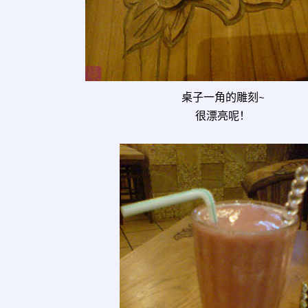
桌子一角的雕刻~
很漂亮呢！