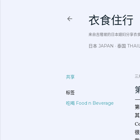
衣食住行
来自吉隆坡的日本媳妇分享衣食住行吃
日本 JAPAN
泰国 THAI
共享
三月
标签
吃喝 Food n Beverage
第
其
C
很