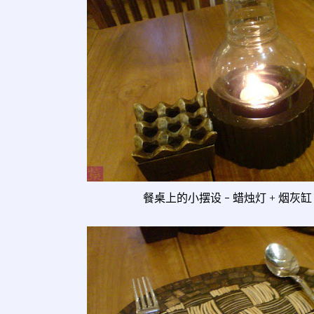
餐桌上的小摆设 - 蜡烛灯 + 烟灰缸