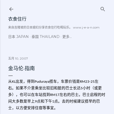
跳至主要内容
衣食住行
来自吉隆坡的日本媳妇分享衣食住行吃喝玩乐。 www.j-e-a-n.com
日本 JAPAN
泰国 THAILAND
更多…
五月 10, 2007
金马伦-指南
从
出发，得到
搭车，车票价钱是
左
KL
Puduraya
RM23-2
5
右。如果不介意乘坐比较旧和脏的巴士长达
小时（或更
5
多），也可以在车站找到
左右的巴士。巴士启程的时
RM17
间大多数是早上
点和下午
点。去的时候建议搭早的巴
9
1
士，以方便安排住宿等事宜。