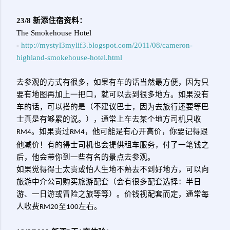
23/8 新添住宿资料：
The Smokehouse Hotel
-
http://mystyl3mylif3.blogspot.com/2011/08/cameron-
highland-smokehouse-hotel.html
去参观的方式有很多，如果有车的话当然最方便，因为只
要有地图
再加上一把口，就可以去到很多地方。如果没有
车的话，可以搭的是（不建议巴士，因为去旅行还要等巴
士真是有够累的说。），通常上车去某个地方司机只收
。如果贵过
，他可能是有心开高价，你要记得跟
RM4
RM4
他减价！有的得士司机也会提供租车服务，付了一
笔钱之
后
，他会带你到一些有名的景点去参观。
如果觉得得士太贵或怕人生地不熟去不到好地方，可以向
旅游中介公司购买旅游配套（会有很多配套选择：半日
游、一日游或冒险之旅等等）。价钱视配套而定，通常每
人收费
至
左右。
RM20
100