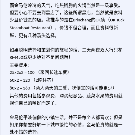
而金马伦冷冷的天气，吃热腾腾的火锅当然是
一级享受。
但要小心不要去到黑店了，这些所谓黑店，当然就是食料
少且价钱贵的店。我推荐的是在
的
德（
Brinchang
OK
OK Tuck
），价钱不但合理，而且食料很新
Steamboat Restaurant
鲜，更有几种汤头选择。
如果聪明选择和策划你的旅程的话，三天两夜双人行只花
或更少绝对不是问题哦！
RM450
主要费用：
（来回长途车费）
25x2x2 = 100
（
晚住宿）
60x2 = 120
2
（两人两天的三餐，吃便宜的话可能更少）
80x2 = 160
其他的费用包括参观费，购买纪念品、蔬菜水果的费用就
视你自己的嗜好而定了。
金马伦平淡偏僻的小镇生活，并不是每个人都喜欢；但是
如果你想要舒解一下城市繁忙的心情，金马伦真的就是一
处不错的选择。