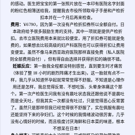
的感动。医生把宝宝的第一张照片放在一本印有医院名字封面
的粉红色相簿送给我，提醒我去市役所领取母子手册和产检折
扣本并在一个月后再来检查。
费用：
¥6790，因为第一次没有产检折扣券所以全额自付。日
本政府给予很多鼓励生育的支持，其中一项就是提供产检折
扣。去市立医院费用本来就比较便宜，用了折扣券可能就是免
费的，如果想去比较高级的妇产科医院也可以获得折扣让费用
变便宜。虽然不像马来西亚政府医院那样直接免费（私人医院
则全部费用自付），但有得自由选择并获得折扣的确很不错。
妊娠反应：
第一胎我全程都没特别感觉，直到要生时才痛苦
（体验了整 18 小时的剧烈阵痛才生出来)，这一胎就有点不一
样，我几乎从知道怀孕起就常常觉得不舒服。不知道是心理作
用还是怎样，我总觉得反胃、不想吃饭、头晕身体痛这个那
个。第一次产检医生问我有没有晨吐状态我还跟他说不是晨吐
而是全天吐，但我其实一次都没有吐过，只是觉得恶心反胃罢
了。虽然只是那样但我已经觉得很不舒服了，实在佩服有晨吐
还能坚持下来的孕妇们。这个时候的我情绪波动很厉害，几乎
没有心情好的时候，而且极度讨厌海鲜和日本菜的味道，根本
不想呆在日本！