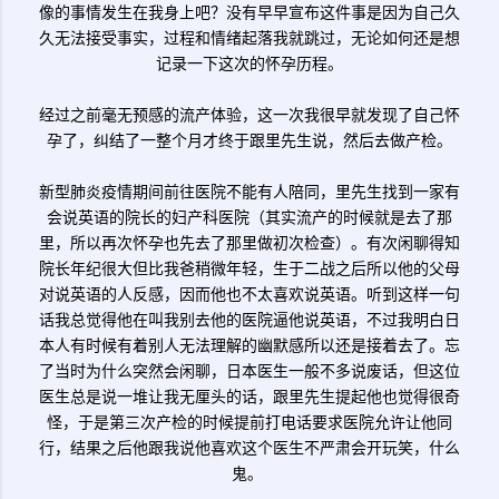
像的事情发生在我身上吧？没有早早宣布这件事是因为自己久
久无法接受事实，过程和情绪起落我就跳过，无论如何还是想
记录一下这次的怀孕历程。
经过之前毫无预感的流产体验，这一次我很早就发现了自己怀
孕了，纠结了一整个月才终于跟里先生说，然后去做产检。
新型肺炎疫情期间前往医院不能有人陪同，里先生找到一家有
会说英语的院长的妇产科医院（其实流产的时候就是去了那
里，所以再次怀孕也先去了那里做初次检查）。有次闲聊得知
院长年纪很大但比我爸稍微年轻，生于二战之后所以他的父母
对说英语的人反感，因而他也不太喜欢说英语。听到这样一句
话我总觉得他在叫我别去他的医院逼他说英语，不过我明白日
本人有时候有着别人无法理解的幽默感所以还是接着去了。忘
了当时为什么突然会闲聊，日本医生一般不多说废话，但这位
医生总是说一堆让我无厘头的话，跟里先生提起他也觉得很奇
怪，于是第三次产检的时候提前打电话要求医院允许让他同
行，结果之后他跟我说他喜欢这个医生不严肃会开玩笑，什么
鬼。