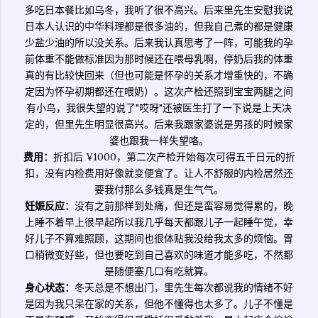
多吃日本餐比如乌冬，我听了很不高兴。后来里先生安慰我说
日本人认识的中华料理都是很多油的，但我自己煮的都是健康
少盐少油的所以没关系。后来我认真思考了一阵，可能我的孕
前体重不能做标准因为那时候还在喂母乳啊，停奶后我的体重
真的有比较快回来（但也可能是怀孕的关系才增重快的，不确
定因为怀孕初期都还在喂奶）。这次产检还照到宝宝两腿之间
有小鸟，我很失望的说了"哎呀"还被医生打了一下说是上天决
定的，但里先生明显很高兴。后来我跟家婆说是男孩的时候家
婆也跟我一样失望咯。
费用：
折扣后 ¥1000，第二次产检开始每次可得五千日元的折
扣，没有内检费用好像就变便宜了。让人不舒服的内检居然还
要我付那么多钱真是生气气。
妊娠反应
：
没有之前那样到处痛，但还是蛮容易觉得累的，晚
上睡不着早上很早起所以我几乎每天都跟儿子一起睡午觉，幸
好儿子不算难照顾，这期间也很体贴我没给我太多的烦恼。胃
口稍微变好些，但也要吃到自己喜欢的味道才能多吃，不然都
是随便塞几口有吃就算。
身心状态：
冬天总是不想出门，里先生每次都说我的情绪不好
是因为我只呆在家的关系，但他不懂得也太多了。儿子不懂是