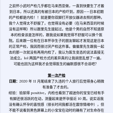
之前怀小武时产检几乎都在马来西亚做，一直到快要生了才搬
到日本，所以还真的有被日本的产检吓到，原因——日本初期
的产检都是内检！！就是要你双脚打开放仪器进去照的那种。
我个人觉得太不舒服了，也觉得没有必要（在马来西亚的时候
没有这样啊）所以跟里先生提起过。他是个男的自然不知道原
本的检查该是怎样的，跟我说如果我觉得不舒服可以换个医
院。后来跟一位有在日本怀孕生子的朋友聊起才发现这是日本
的正常产检，我因而很讨厌产检这件事。偏偏里先生跟我一起
去的那一次就没有再用内检了，我认为医生变态的说法直接无
法成立。lol 两国产检方式的差异真的让我胡思乱想了一遍，
可能也因为这样我才会觉得医生的幽默感很不合适吧？
第一次产检
日期：
2020 年 11 月尾结束了久违的个人旅行后觉得身心稍微
有准备了才去的。
经验：验尿得 positive，内检也看到了超迷你的宝宝已经有手
有脚还很活跃的在动，测量起来是怀孕接近 10 周。说实话我
没有确认怀孕的喜悦感（很长时间我都活在震惊情绪中），但
不能不说看到黑色屏幕上的小宝宝在动时的确有了对生命存在