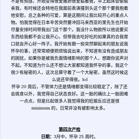
不是有预感，开始变得很爱撒娇很爱黏着我，早上起床会偷偷
亲我，有时候还会特地在我面前表演撞到头这个那个要我抱着
他安慰，总之各种的可爱，算是这期间让我比较开心的重点人
物。怕我觉得在日本辛苦突然要冲回马来西亚的里先生也开始
尽量安排时间带我出门这个那个。我没什么物欲所以他说要买
东西给我都不会让我开心，但带我去吃好吃的如果真的合我胃
口就会开心好一阵子。我开始有跟一些突然聊起来的朋友说我
怀孕的事，还常常顺便把烦恼说出来，不知道有没有造成朋友
的困扰，如果你是被我负面情绪影响的那个人，想跟你说声对
不起。不知道为什么还不想让大家都知道我怀孕的事，我这个
很少有秘密的人，这次总算守着了一个大秘密，虽然这时候这
么说还早得很。lol
怀孕 20 周后，不管体力还是情绪都变得比较稳定了，除了还
会挑食以外，我觉得自己状态良好。这一胎的确比上一胎困难
一点点，但是比起很多人我觉得我的妊娠反应还是很
minimum 的，日常并没有被影响太多。
第四次产检
日期：
3月中，怀孕 25 周时。