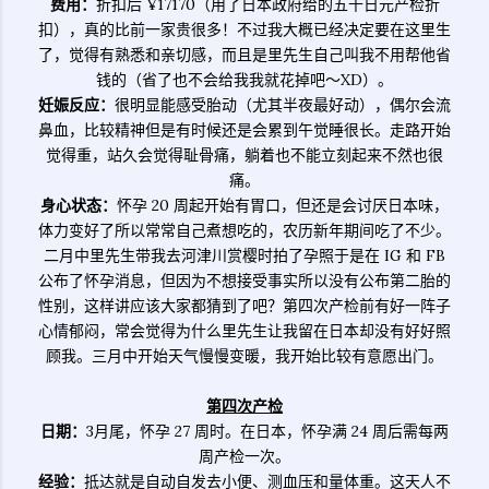
费用：
折扣后 ¥17170（用了日本政府给的五千日元产检折
扣），真的比前一家贵很多！不过我大概已经决定要在这里生
了，觉得有熟悉和亲切感，而且是里先生自己叫我不用帮他省
钱的（省了也不会给我我就花掉吧～XD）。
妊娠反应
：
很明显能感受胎动（尤其半夜最好动），偶尔会流
鼻血，比较精神但是有时候还是会累到午觉睡很长。走路开始
觉得重，站久会觉得耻骨痛，躺着也不能立刻起来不然也很
痛。
身心状态：
怀孕 20 周起开始有胃口，但还是会讨厌日本味，
体力变好了所以常常自己煮想吃的，农历新年期间吃了不少。
二月中里先生带我去河津川赏樱时拍了孕照于是在 IG 和 FB
公布了怀孕消息，但因为不想接受事实所以没有公布第二胎的
性别，这样讲应该大家都猜到了吧？第四次产检前有好一阵子
心情郁闷，常会觉得为什么里先生让我留在日本却没有好好照
顾我。三月中开始天气慢慢变暖，我开始比较有意愿出门。
第四次产检
日期：
3月尾，怀孕 27 周时。在日本，怀孕满 24 周后需每两
周产检一次。
经验：
抵达就是自动自发去小便、测血压和量体重。这天人不