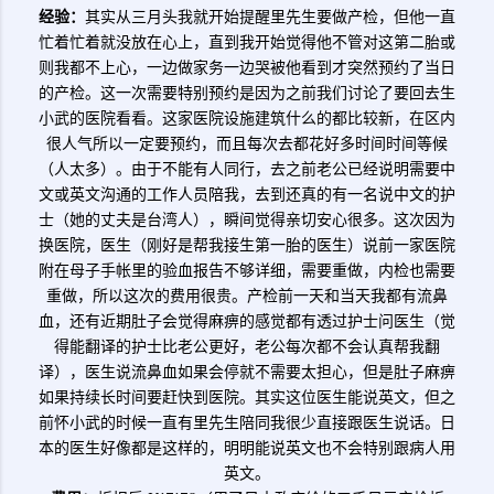
经验：
其实从三月头我就开始提醒里先生要做产检，但他一直
忙着忙着就没放在心上，直到我开始觉得他不管对这第二胎或
则我都不上心，一边做家务一边哭被他看到才突然预约了当日
的产检。这一次需要特别预约是因为之前我们讨论了要回去生
小武的医院看看。这家医院设施建筑什么的都比较新，在区内
很人气所以一定要预约，而且每次去都花好多时间时间等候
（人太多）。由于不能有人同行，去之前老公已经说明需要中
文或英文沟通的工作人员陪我，去到还真的有一名说中文的护
士（她的丈夫是台湾人），瞬间觉得亲切安心很多。这次因为
换医院，医生（刚好是帮我接生第一胎的医生）说前一家医院
附在母子手帐里的验血报告不够详细，需要重做，内检也需要
重做，所以这次的费用很贵。产检前一天和当天我都有流鼻
血，还有近期肚子会觉得麻痹的感觉都有透过护士问医生（觉
得能翻译的护士比老公更好，老公每次都不会认真帮我翻
译），医生说流鼻血如果会停就不需要太担心，但是肚子麻痹
如果持续长时间要赶快到医院。其实这位医生能说英文，但之
前怀小武的时候一直有里先生陪同我很少直接跟医生说话。日
本的医生好像都是这样的，明明能说英文也不会特别跟病人用
英文。