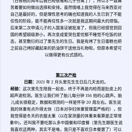
（日夜相对两年后我已经很难和儿子分离了），所以才一直痛
苦着要如何做出选择和安排。虽然情绪上我觉得在马来西亚对
自己是最好的，但是理性思考的确也知道我的人生已到了不能
任性的阶段，能不能再任性多一次就是我这期间最大的烦恼。
后来第二次申请儿子的入国准证被批准了，但我已经感觉到回
国的希望超级渺小，再次变成爱哭包爱忧郁不睡觉不吃饭的状
态，甚至敷衍的过了里先生的生日。我是有烤了生日蛋糕也把
之前自己烤好藏起来的奶油饼干送他当礼物啦，但原本希望可
以做得更有仪式感的。
第三次产检
日期：
2021 年 2 月头里先生生日后几天去的。
经验：
这次里先生陪我一起去，终于不再是内检而是肚皮上的
超声波检测。医生让我们听了胎儿每分钟 156 拍的心跳声。胎
儿成长很稳定，数据和预测的一样是怀孕 20 周左右。医生说
我的体重有点升得太快（日本对孕妇体重管理蛮严格的），但
我觉得是冬天的衣服太重（以在家测量的体重来看算是正常增
重中)，还叫我不要吃那么多中国餐和印度餐（里先生跟医生说
我喜欢这两种，其实不是咯，我只是不喜欢日本餐罢了）可以