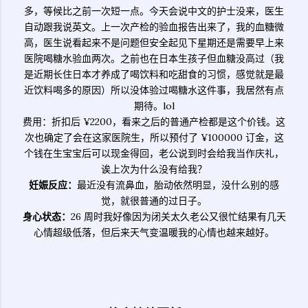
多，等候比之前一次短一点。今天会说中文的护士没来，医生
自动跟我说英文。上一次产检的验血报告出来了，我的血糖微
高，医生说看起来不是问题但安全起见下星期还是需要早上来
医院喝糖水验血两次。之前也在日本生孩子但血糖没高过（我
是近期长住日本才养成了喝饮料和吃甜食的习惯，感觉就是最
近饮料喝多的原因）所以没体验过喝糖水这件事，我居然有点
期待。lol
费用：折扣后 ¥2200，看来之后的普通产检都是这个价钱。这
次也确定了会在这家医院生，所以预付了 ¥100000 订金，这
个钱在生宝宝后可以现金得回，老公说到时会给我当作庆礼，
诶上次为什么没有给我？
妊娠反应
：
最近没有流鼻血，胎动依然明显，没什么别的感
觉，就很普通的过日子。
身心状态：
26 周时我好像因为闭关太久老公又很忙结果有几天
心情超级低落，但后来天气变温暖我的心情也越来越好。