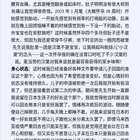
腰背会痛，尤其是睡觉翻身或起床时，肚子明明没有很大却到
处痛让我觉得很奇怪。2021 年 1 月尾（大概怀孕 18 周时）开
始感觉到胎动，一开始先感觉到有频率的打嗝般的动静，后来
就在晚上因烦恼睡不着的时候感觉到有一下没一下的胎动，也
许宝宝也在安慰我吧？这时候虽然怀孕四个多月但肚子还不是
很大，但因为我还是常穿牛仔裤，坐下时总挤出一圈肉而被里
先生说我肚里一团是汉堡不是宝宝，让我萌起叫新娃儿"小汉
堡"的念头——这一次怀孕我的确在没胃口时吃了不少汉堡的
说。麦当劳的汉堡对我来说就是最容易获得的家乡味啊！
身心状态：
这时候我已经准备好各种文件要申请儿子回国的准
证这个那个，心情也因为有了希望而逐渐变好。但是心情好的
状态没有维持很久，儿子的申请被拒绝一次后我就开始有些沮
丧了，但还是接着尝试第二次的申请。期间里先生开始一直跟
我说留在日本生孩子的好处这个那个，我就觉得他当时跟说我
可以回去根本只是安抚我罢了，情绪再次疯狂的波动，随随便
便自己掉眼泪，几乎每天晚上都睡不着。对我来说留在日本的
唯一好处就是不用让儿子跟他父亲分离太久罢了，即使马来西
亚疫情严重回去也只能呆在家，但我总是觉得还是会比在日本
开心和舒服，但又实在不愿意让儿子呆在日本只是我自己回去