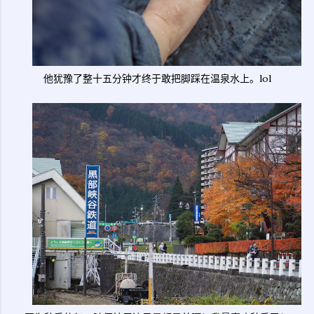
他犹豫了整十五分钟才终于敢把脚踩在温泉水上。lol