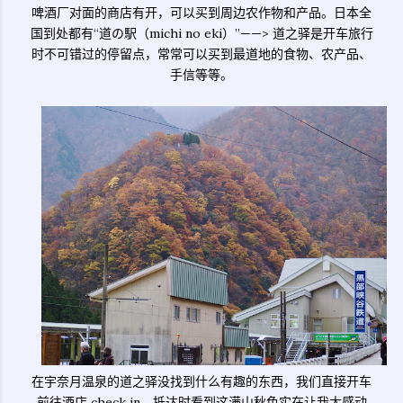
啤酒厂对面的商店有开，可以买到周边农作物和产品。日本全
国到处都有“道の駅（michi no eki）”——> 道之驿是开车旅行
时不可错过的停留点，常常可以买到最道地的食物、农产品、
手信等等。
在宇奈月温泉的道之驿没找到什么有趣的东西，我们直接开车
前往酒店 check in，抵达时看到这满山秋色实在让我太感动