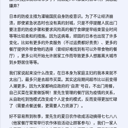
嫌弃？
日本的防疫主措为灌输国民自身防疫意识。为了不让经济崩
溃，即使紧急状态时也没有真的封城，只是不停提醒人民出门
要注意的防疫步骤和要求风险高的餐厅食肆提早结束营业时间
等等比较柔和的措施。因为这病毒，顽固的日本也出现了许多
变化，比如有更多的外卖服务（不过运费都好贵贵）、更多的
餐厅提供外带食物的选择（曾经好难找到有可以外带食物的餐
厅），更多公司开始允许居家工作而导致更多人想搬离大城市
到乡野居住等等。
我们家说起来没什么改变，在日本身为家庭主妇的我本来就不
太出门，最多只是去超市买菜。其实这段期间超市比以前变得
人潮更多，因为大家都响应政府的“自肃”号召，不出门用餐，
自己买菜在家里做饭啊！里先生管理的餐厅因为疫情的关系，
从自助吃到饱模式改变成个人定食的模式，反而变得更加忙碌
了（需要点餐送餐，更需要人力资源了）。
好不容易熬到秋季，里先生的夏日农作收成活动搞得七七八八
（他家餐厅常常举行农作体验活动让顾客参与），我们一家人