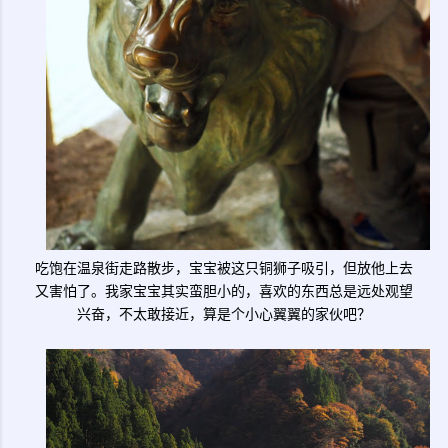
吃饱在温泉街走路散步，宝宝被这只铜狮子吸引，但放他上去
又害怕了。我家宝宝其实蛮胆小的，喜欢的东西总是远处观望
兴奋，不太敢接近，算是个小心翼翼的家伙吧？