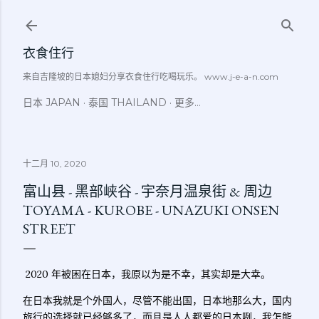
跳至主要内容
衣食住行
来自吉隆坡的日本媳妇分享衣食住行吃喝玩乐。 www.j-e-a-n.com
日本 JAPAN
泰国 THAILAND
更多…
十二月 10, 2020
富山县 - 黑部峡谷 - 宇奈月温泉街 & 周边
TOYAMA - KUROBE - UNAZUKI ONSEN
STREET
2020 年被困在日本，我原以为是不幸，其实却是大幸。
在日本我就是个外国人，尽管不能出国，日本地那么大，国内
旅行的选择就已经够多了，而且是人人都爱的日本咧，我怎能