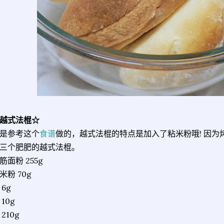
越式法棍☆
是参考这个
食谱
做的，越式法棍的特点是加入了粘米粉哦! 因
三个肥肥的越式法棍。
筋面粉 255g
米粉 70g
 6g
 10g
 210g