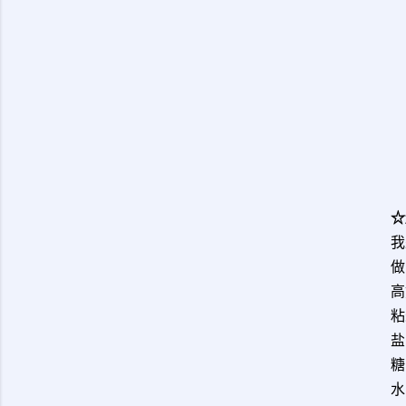
☆
我
做
高
粘
盐
糖
水