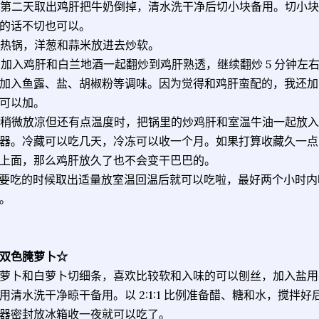
. 第二天取出鸡肝把牛奶倒掉，清水洗干净后切小块备用。切小
的话不切也可以。
. 热锅，洋葱和蒜米放进去炒软。
. 加入鸡肝和白兰地酒一起翻炒到鸡肝熟透，继续翻炒 5 分钟左
. 加入鱼露、盐、胡椒粉等调味。因为觉得和鸡肝蛮配的，我还加了一
可以加。
. 稍微放凉但还有点温度时，把锅里的炒鸡肝和室温牛油一起放
器。冷藏可以吃几天，冷冻可以收一个月。如果打算收藏久一点
上面，那么鸡肝放久了也不会变干巴巴的。
. 要吃的时候取出适量放室温回温后就可以吃啦，最好两个小时
。
双色腌萝卜☆
萝卜和白萝卜切细条，喜欢比较软和入味的可以刨丝，加入盐用
用清水洗干净晾干备用。以 2:1:1 比例准备醋、糖和水，搅拌
器密封放冰箱收一夜就可以吃了。