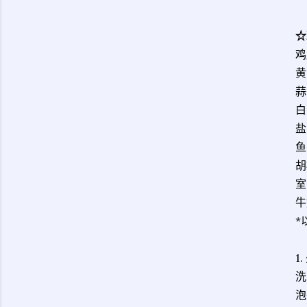
☆
鸡
黄
蒜
白
盐
鱼
胡
室
牛
*
1
洗
泡