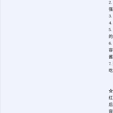
2
强
3
4
5
的
6
容
酱
7
吃
☆
红
后
容