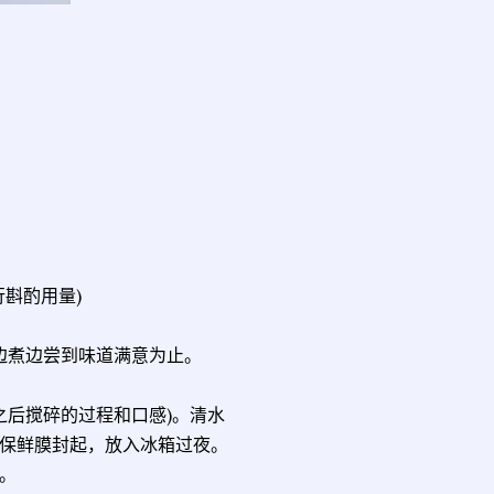
行斟酌用量)
边煮边尝到味道满意为止。
响之后搅碎的过程和口感)。清水
保鲜膜封起，放入冰箱过夜。
。