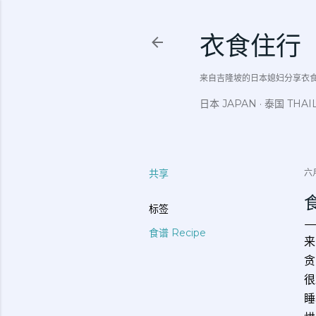
衣食住行
来自吉隆坡的日本媳妇分享衣食住行吃
日本 JAPAN
泰国 THAI
共享
六月
标签
食谱 Recipe
来
贪
很
睡