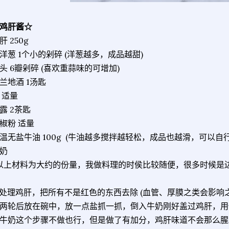
鸡肝酱☆
肝 250g
洋葱 1个小的剁碎 (洋葱越多，成品越甜)
头 6瓣剁碎 (喜欢重蒜味的可增加)
兰地酒 1汤匙
 适量
露 2茶匙
椒粉 适量
温无盐牛油 100g (牛油越多搅拌越轻松，成品也越滑，可以自
奶
以上材料为大约的份量，我做料理的时侯比较随便，很多时候是
. 处理鸡肝，把所有不是红色的东西去除 (血管、厚膜之类会影
两轮后放在碗中，放一点盐抓一抓，倒入牛奶刚好盖过鸡肝，用
牛奶这个步骤不做也行，但是做了有加分，鸡肝味道不会那么腥