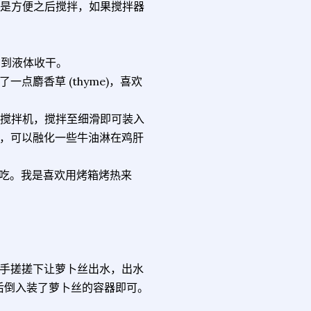
块是方便之后搅拌，如果搅拌器
右到液体收干。
点麝香草 (thyme)，喜欢
入搅拌机，搅拌至细滑即可装入
，可以融化一些牛油淋在鸡肝
内吃。我是喜欢用烤箱烤热来
手搓搓下让萝卜丝出水，出水
好后倒入装了萝卜丝的容器即可。