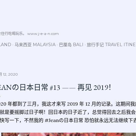
跳至主要内容
喝玩乐。 www.j-e-a-n.com
LAND
马来西亚 MALAYSIA
巴厘岛 BALI
旅行手记 TRAVEL ITIN
 12, 2020
EANの日本日常 #13 —— 再见 2019！
020 年都到了三月，我这才来写 2019 年 12 月的记录。这
就是要摇脚过日子啊！回日本的日子近了，总觉得回去之后我会
快写一下，不然我的 #Jeanの日本日常 恐怕就永远无法继续下去