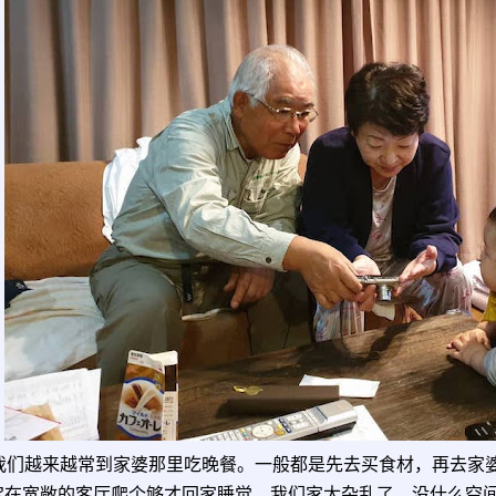
我们越来越常到家婆那里吃晚餐。一般都是先去买食材，再去家
宝在宽敞的客厅爬个够才回家睡觉。我们家太杂乱了，没什么空