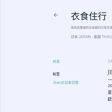
衣食住行
来自吉隆坡的日本媳妇分享衣食住行吃
日本 JAPAN
泰国 THAI
共享
三月
J
标签
Jeanの日本日常
2
亚
赶