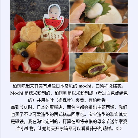
柏饼吃起来其实有点像日本常见的 mochi，口感稍微结实。
Mochi 是糯米粉制的，柏饼则是以米粉制成（看过白色或绿色
的）并用柏叶（槲栎叶）夹着，有柏叶香。
每到节庆时，日本的蛋糕店、面包店都会推出主题西饼，我们
也买了不少可爱造型的西式糕点回家吃。宝宝造型的装饰其实
是磁铁，我在淘宝定制的，打算在即将来临的母亲节送给家婆
当小礼物，让她每天开冰箱都可以看看孙子的萌样。XD