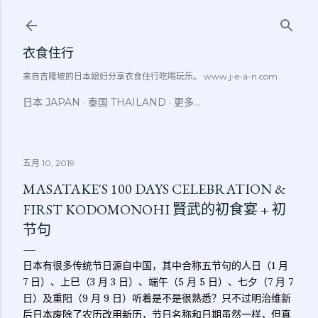
跳至主要内容
衣食住行
来自吉隆坡的日本媳妇分享衣食住行吃喝玩乐。 www.j-e-a-n.com
日本 JAPAN
泰国 THAILAND
更多…
五月 10, 2019
MASATAKE'S 100 DAYS CELEBRATION &
FIRST KODOMONOHI 賢武的初食宴 + 初
节句
日本有很多传统节日源自中国，其中合称五节句的人日（1 月
7 日）、上巳（3 月 3 日）、端午（5 月 5 日）、七夕（7 月 7
日）及重阳（9 月 9 日）听着是不是很熟悉？只不过明治维新
后日本废除了农历改用新历，节日名称和日期虽然一样，但真