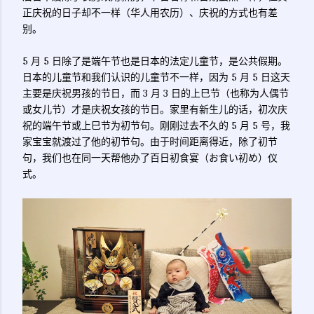
正庆祝的日子却不一样（华人用农历）、庆祝的方式也有差
别。
5 月 5 日除了是端午节也是日本的法定儿童节，是公共假期。
日本的儿童节和我们认识的儿童节不一样，因为 5 月 5 日这天
主要是庆祝男孩的节日，而 3 月 3 日的上巳节（也称为人偶节
或女儿节）才是庆祝女孩的节日。家里有新生儿的话，初次庆
祝的端午节或上巳节为初节句。刚刚过去不久的 5 月 5 号，我
家宝宝就渡过了他的初节句。由于时间距离得近，除了初节
句，我们也在同一天帮他办了百日初食宴（お食い初め）仪
式。