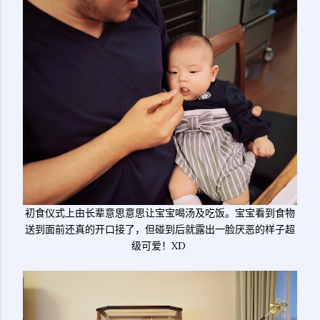
初食仪式上由长辈意思意思让宝宝喝汤及吃饭。宝宝看到食物
送到面前还真的开口接了，但碰到后就露出一脸厌恶的样子超
级可爱！XD