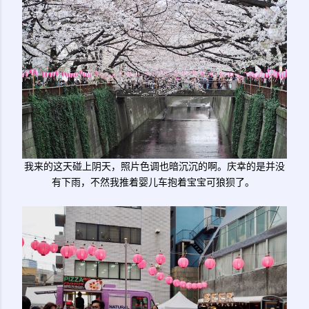
我来的这天碰上阴天，照片色调也暗沉沉的啊。庆幸的是并没
有下雨，不然我推着婴儿车抱着宝宝可狼狈了。