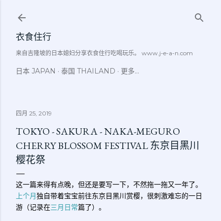
跳至主要内容
衣食住行
来自吉隆坡的日本媳妇分享衣食住行吃喝玩乐。 www.j-e-a-n.com
日本 JAPAN
泰国 THAILAND
更多…
四月 25, 2019
TOKYO - SAKURA - NAKA-MEGURO
CHERRY BLOSSOM FESTIVAL 东京目黑川
樱花祭
这一篇来得有点晚，但还是要写一下，不然拖一拖又一年了。
上个月
独自带着宝宝前往东京目黑川赏樱，很刺激难忘的一日
游（记录在
三月日常
篇了）。