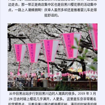
边走去，那一带正是商店集中区也是目黑川樱花祭的活动集中
点，一路上人潮蜂拥啊！庆幸人虽然多却还是推着婴儿车走得
挺舒适的。
从中目黑出站步行到目黑川边的人潮真的很多。2019 年 3 月
28 日去时碰上樱花几乎满开，人更多。 这里是东京非常著名
的赏樱景点，沿着目黑川两边都是樱花树，满开的时候真的很