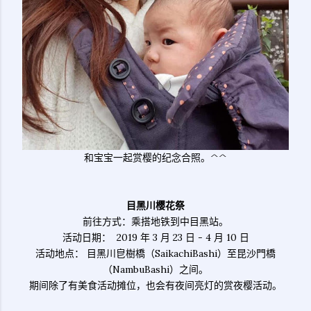
和宝宝一起赏樱的纪念合照。^^
目黑川樱花祭
前往方式：乘搭地铁到中目黑站。
活动日期： 2019 年 3 月 23 日 - 4 月 10 日
活动地点： 目黑川皀樹橋（SaikachiBashi）至昆沙門橋
（NambuBashi）之间。
期间除了有美食活动摊位，也会有夜间亮灯的赏夜樱活动。