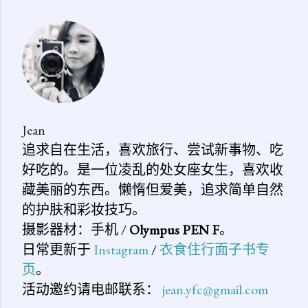
表
评
论
Jean
追求自在生活，喜欢旅行、尝试新事物、吃
好吃的。是一位凌乱的处女座女生，喜欢收
藏美丽的东西。懒惰但爱美，追求简单自然
的护肤和彩妆技巧。
摄影器材：手机 /
Olympus PEN F
。
日常更新于
Instagram
/
衣食住行面子书专
页
。
活动邀约请电邮联系：
jean.yfc@gmail.com