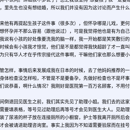
，里先生也没有想结婚，所以我们并没有因为这讨论而产生什么
来他有再提起生孩子这件事（很多次），但怀孕哪是儿戏，更何
想怀孕并不那么容易（跟他说过），可是我觉得他也是有为自己
我说有小孩的好处像要洗我的脑一样，我一开始都是笑笑敷衍的
时候会有小孩我才惊觉，他们是不是都觉得我快超龄了才一直叫
为只有华人才在乎传宗接代这件事啊，干嘛他们家也那么想要小
管怎样，事情后来发展成我在日本的时候，去了他妈妈推荐的一
身体检查没怎样啦，不管是不是要备孕，先做好检查也不是坏事
们说恭喜，啊什么情况？我刚好是医院第一百万名顾客，不用付
间倒退回见医生之前，我们其实先见了助理小姐。我们去的这家
需要填表格，等号见过助理后再等号才会见到医生大人。见助理
装了尿液的杯子放在连接厕所的小橱窗，护士等我离开厕所后会
才会被请进助理咨询室。事实上我因为不知道需要验尿而在挂号