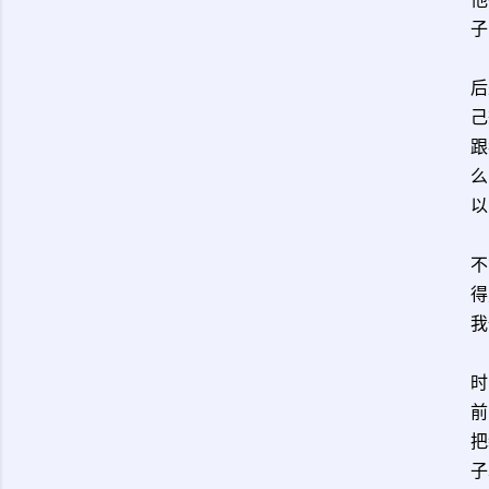
子
后
己
跟
么
以
不
得
我
时
前
把
子