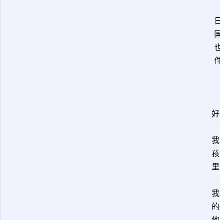
好
我
孩
里
我
的
他