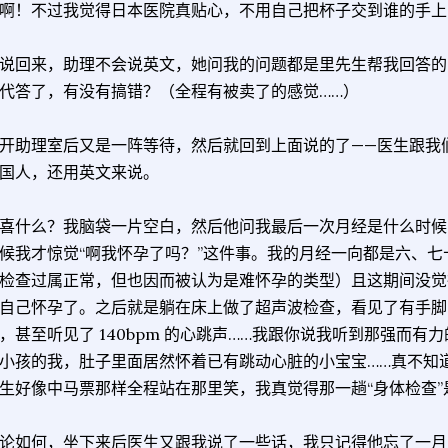
啊！不过我觉得日本医院真贴心，不用自己把杯子交到谁的手上
说回来，助理不会说英文，她问我的问题都是里先生帮我回答的
代答了，有没有搞错？（全程有被卖了的感觉……）
开助理室后又是一阵等待，然后就回到上面说的了——医生跟我
国人，还用英文来说。
喜什么？我脑袋一片空白，然后他问我最后一次月经是什么时候
候我才惊觉“啊我怀孕了吗？”这件事。我的月经一向都是六、
检查过属正常，但也因而被认为是难怀孕的类型）且这期间没觉
自己怀孕了。之后就是躺在床上做了超声波检查，看见了有手脚
，甚至听见了 140bpm 的心跳声……我跟你说我听到那强而
小孩的我，肚子里面居然怀着已有跳动心脏的小宝宝……真不知
生好像中马票那样全程站在那里笑，我真觉得那一趟“身体检查”
论如何，坐下来后医生又跟我说了一些话，我只记得他忘了一月