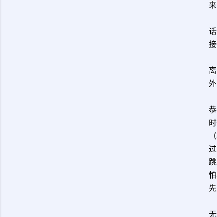
来
话
接
离
外
恭
时
（
过
跳
怕
先
无