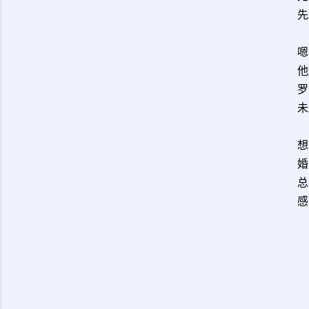
先
嗯
他
罗
未
想
婚
总
感