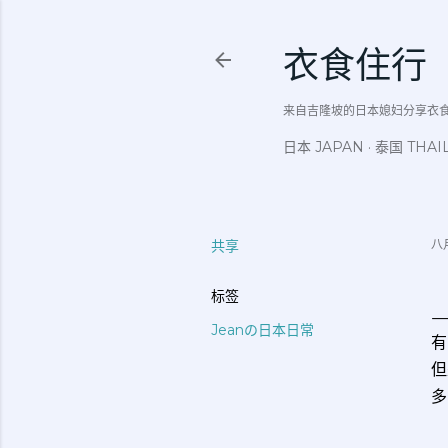
衣食住行
来自吉隆坡的日本媳妇分享衣食住行吃
日本 JAPAN
泰国 THAI
共享
八月
标签
Jeanの日本日常
有
但
多