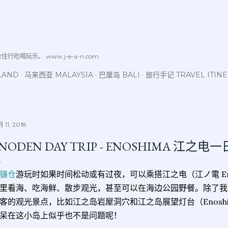
跳至主要内容
喝玩乐。 www.j-e-a-n.com
LAND
马来西亚 MALAYSIA
巴厘岛 BALI
旅行手记 TRAVEL ITIN
 11, 2018
NODEN DAY TRIP - ENOSHIMA 江
镰仓
游玩时如果时间松动或有过夜，可以乘搭江之电（江ノ電 En
里看海、吃海鲜、散步观光，甚至可以在海边公园野餐。除了我
客的观光景点，比如江之岛岩屋洞穴和江之岛展望灯台（Enoshima 
呆在这小岛上似乎也不是问题呢！