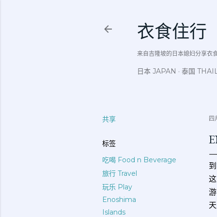
衣食住行
来自吉隆坡的日本媳妇分享衣食住行吃
日本 JAPAN
泰国 THAI
共享
四月
E
标签
吃喝 Food n Beverage
到
旅行 Travel
这
玩乐 Play
游
Enoshima
天
Islands