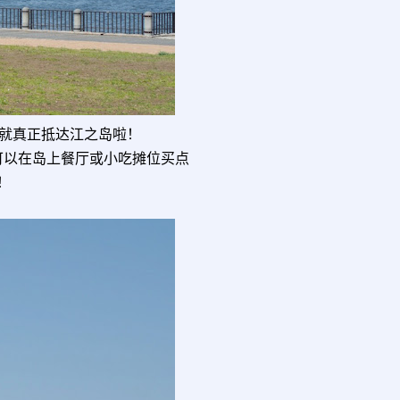
就真正抵达江之岛啦！
可以在岛上餐厅或小吃摊位买点
！