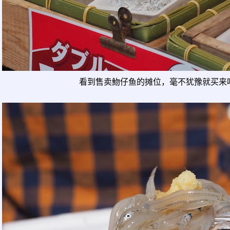
看到售卖魩仔鱼的摊位，毫不犹豫就买来