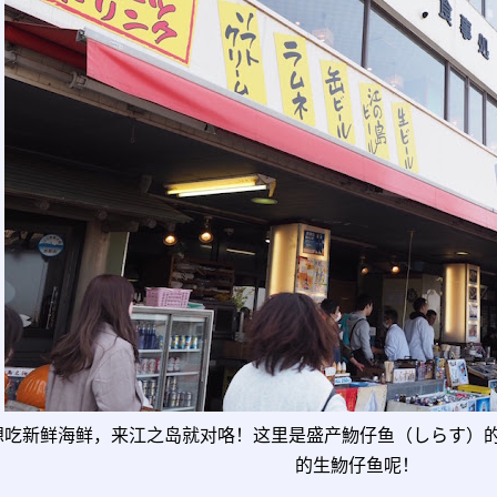
想吃新鲜海鲜，来江之岛就对咯！这里是盛产魩仔鱼（しらす）
的生魩仔鱼呢！