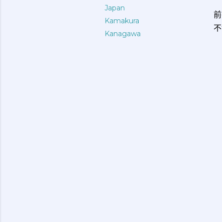
Japan
前
Kamakura
不
Kanagawa