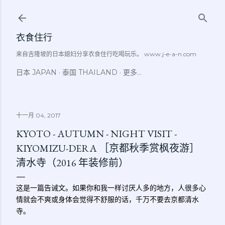
跳至主要内容
衣食住行
来自吉隆坡的日本媳妇分享衣食住行吃喝玩乐。 www.j-e-a-n.com
日本 JAPAN
泰国 THAILAND
更多…
十一月 04, 2017
KYOTO - AUTUMN - NIGHT VISIT -
KIYOMIZU-DERA ［京都秋季赏枫夜游］
清水寺（2016 年装修前）
这是一篇告诫文。如果你和我一样讨厌人多的地方，人很多心
情就会不爽或身体会觉得不舒服的话，千万不要去京都清水
寺。