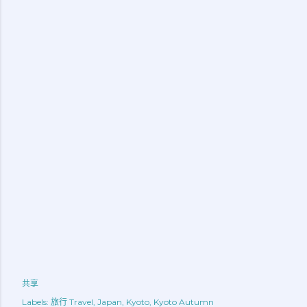
共享
Labels:
旅行 Travel
Japan
Kyoto
Kyoto Autumn