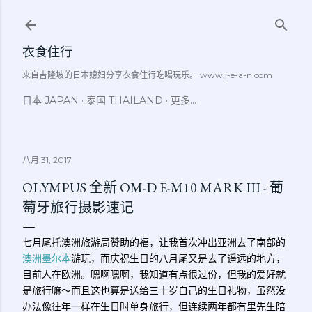
跳至主要内容
衣食住行
来自吉隆坡的日本媳妇分享衣食住行吃喝玩乐。 www.j-e-a-n.com
日本 JAPAN
泰国 THAILAND
更多…
八月 31, 2017
OLYMPUS 全新 OM-D E-M10 MARK III - 葡
萄牙旅行摄影速记
七月尾托澳洲旅游局赞助的福，让我首次冲出亚洲去了南部的
澳洲墨尔本
游玩，而庆祝生日的八月尾又是去了遥远的地方，
目前人在欧洲。嗯啊嗯啊，我知道有点很过份，但我的爱好就
是旅行嘛～而且这也算是送给三十岁自己的生日礼物，虽然没
办法像往年一样在生日时单身旅行，但连续两年都有里先生陪