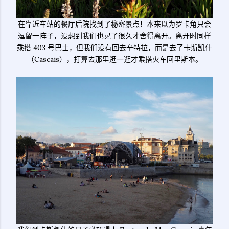
在靠近车站的餐厅后院找到了秘密景点！本来以为罗卡角只会
逗留一阵子，没想到我们也晃了很久才舍得离开。离开时同样
乘搭 403 号巴士，但我们没有回去辛特拉，而是去了卡斯凯什
（Cascais），打算去那里逛一逛才乘搭火车回里斯本。