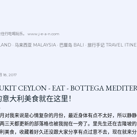
跳至主要内容
喝玩乐。 www.j-e-a-n.com
LAND
马来西亚 MALAYSIA
巴厘岛 BALI
旅行手记 TRAVEL ITIN
 18, 2017
UKIT CEYLON - EAT - BOTTEGA MED
的意大利美食就在这里！
月对我来说是心情复杂的月份，最近身体有点不太好，所以静静
两三天都更新的部落格也被我抛在一旁了。里先生还在吉隆坡的
利美食，收藏着好久还没跟大家分享有点过意不去，现在就来分