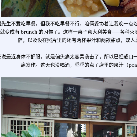
里先生不爱吃早餐，但我不吃早餐不行。咱俩妥协着让我晚一点
就变成有 brunch 的习惯了。这样一桌子意大利美食——各种
萨，以及没在照片里的还有两杯果汁和两款甜点，双人总消
我说最近身体不舒服，就是偏头痛太容易袭击了，所以已经戒口
痛发作。这天也没喝酒，乖乖的点了店里的果汁（pear j