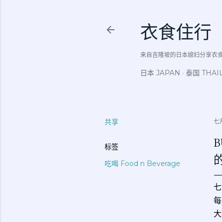
衣食住行
来自吉隆坡的日本媳妇分享衣食住行吃
日本 JAPAN
泰国 THAI
共享
七月
B
标签
吃喝 Food n Beverage
七
每
大