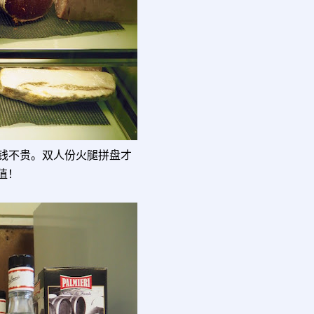
钱不贵。双人份火腿拼盘才
值！