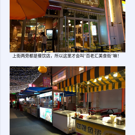
上街两旁都是餐饮店，所以这里才会叫“百老汇美食街”嘛！