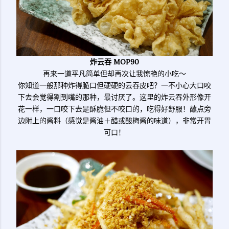
炸云吞 MOP90
再来一道平凡简单但却再次让我惊艳的小吃～
你知道一般那种炸得脆口但硬硬的云吞皮吧？一不小心大口咬
下去会觉得割到嘴的那种，最讨厌了。这里的炸云吞外形像开
花一样，一口咬下去是酥脆但不咬口的，吃得好舒服！蘸点旁
边附上的酱料（感觉是酱油＋醋或酸梅酱的味道），非常开胃
可口！