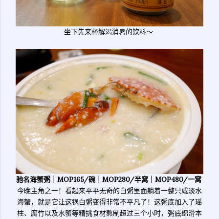
坐下先来杯解渴消暑的饮料～
驰名海蟹粥｜MOP165/碗｜MOP280/半窝｜MOP480/一窝
今晚主角之一！看起来平平无奇的白粥里面躺着一整只咸淡水
海蟹，就是它让这锅白粥变得非常不平凡了！这粥底加入了瑶
柱、腐竹以及水蟹等精挑食材熬制超过三个小时，粥底绵滑本