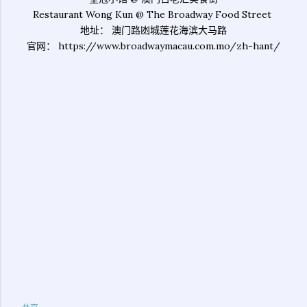
Restaurant Wong Kun @ The Broadway Food Street
地址： 澳门路凼城莲花海滨大马路
官网： https://www.broadwaymacau.com.mo/zh-hant/