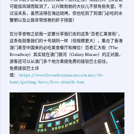
可能挂风球而取消了，让兴致勃勃的大伙儿不禁有些失望。不
过没关系，虽然没得在海边烧烤，但也吃到了到澳门必吃的水
蟹粥以及让我非常惊艳的虾子捞面！
在分享食物之前我一定要分享我们去的这条“百老汇美食街”，
这条街就像我们的十号胡同一样（但规模更大），集合了香港
澳门甚至中国来的必吃美食餐厅和摊位！百老汇大街（The
Broadway）其实就在澳门银河（Galaxy Macao）的正对面，
游客还可以从澳门多个地方乘搭免费的接驳巴士前往。
免费接驳巴士详
情：
https://www.broadwaymacau.com.mo/zh-
hant/getting-here/free-shuttle-bus