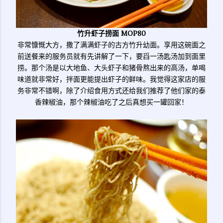
竹升虾子捞面 MOP80
非常慷慨大方，撒了满满虾子的古方竹升幼面。享用这碗面之
前送餐来的服务员就有先讲解了一下，要舀一汤匙汤加到面里
捞。那个汤是以大地鱼、大头虾子和猪骨熬出来的高汤，单喝
味道就非常好，拌面更能提出虾子的鲜味。我觉得这家店的服
务非常不错啊，除了介绍食用方式还给我们推荐了他们家的泰
香辣椒油，那个辣椒油吃了之后真想买一罐回家！