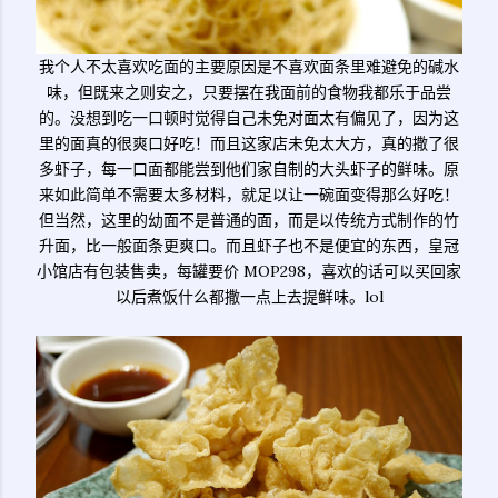
我个人不太喜欢吃面的主要原因是不喜欢面条里难避免的碱水
味，但既来之则安之，只要摆在我面前的食物我都乐于品尝
的。没想到吃一口顿时觉得自己未免对面太有偏见了，因为这
里的面真的很爽口好吃！而且这家店未免太大方，真的撒了很
多虾子，每一口面都能尝到他们家自制的大头虾子的鲜味。原
来如此简单不需要太多材料，就足以让一碗面变得那么好吃！
但当然，这里的幼面不是普通的面，而是以传统方式制作的竹
升面，比一般面条更爽口。而且虾子也不是便宜的东西，皇冠
小馆店有包装售卖，每罐要价 MOP298，喜欢的话可以买回家
以后煮饭什么都撒一点上去提鲜味。lol