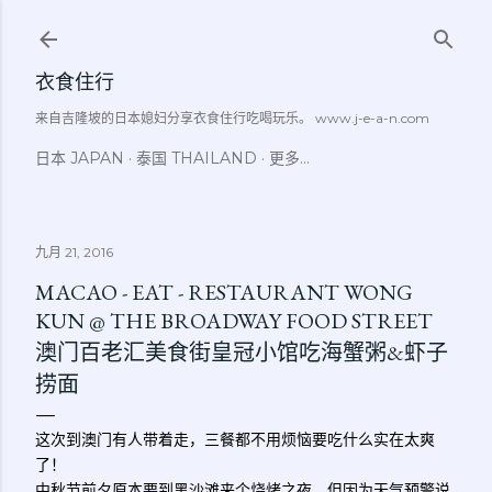
跳至主要内容
衣食住行
来自吉隆坡的日本媳妇分享衣食住行吃喝玩乐。 www.j-e-a-n.com
日本 JAPAN
泰国 THAILAND
更多…
九月 21, 2016
MACAO - EAT - RESTAURANT WONG
KUN @ THE BROADWAY FOOD STREET
澳门百老汇美食街皇冠小馆吃海蟹粥&虾子
捞面
这次到澳门有人带着走，三餐都不用烦恼要吃什么实在太爽
了！
中秋节前夕原本要到黑沙滩来个烧烤之夜，但因为天气预警说