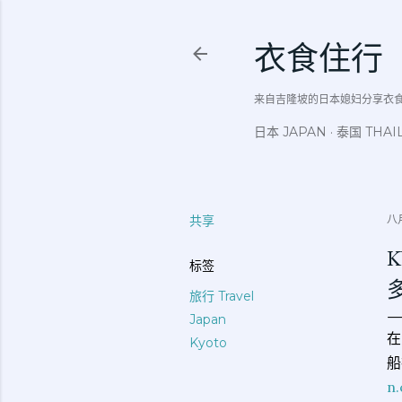
衣食住行
来自吉隆坡的日本媳妇分享衣食住行吃
日本 JAPAN
泰国 THAI
共享
八月
K
标签
旅行 Travel
Japan
在
Kyoto
船
n.