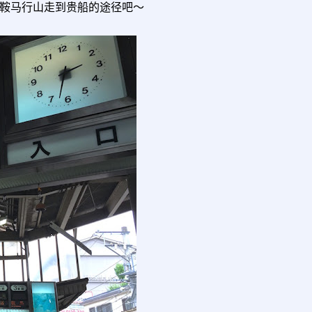
鞍马行山走到贵船的途径吧～